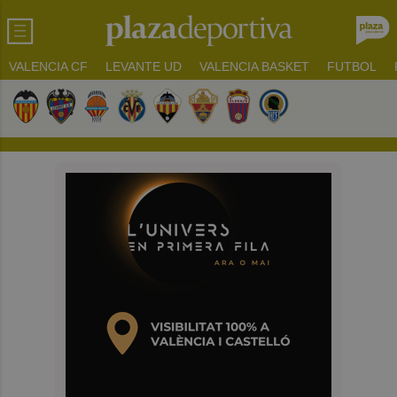
VALENCIA CF
LEVANTE UD
VALENCIA BASKET
FUTBOL