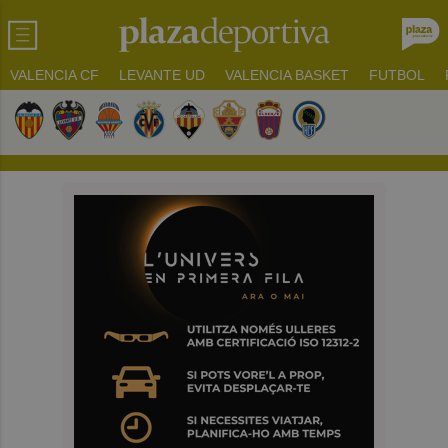
VALENCIA CF
LEVANTE UD
VALENCIA BASKET
FUTBOL