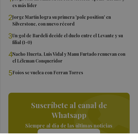
es más líder
2
Jorge Martín logra su primera 'pole position' en
Silverstone, con nuevo récord
3
Un gol de Bardeli decide el duelo entre el Levante y su
filial (1-0)
4
Nacho Huerta, Luis Vidal y Manu Furtado renuevan con
el Léleman Conqueridor
5
Foios se vuelca con Ferran Torres
Suscríbete al canal de
Whatsapp
Siempre al día de las últimas noticias
¡Quiero suscribirme!