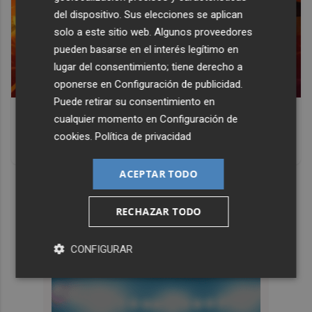
del dispositivo. Sus elecciones se aplican
solo a este sitio web. Algunos proveedores
pueden basarse en el interés legítimo en
lugar del consentimiento; tiene derecho a
oponerse en
Configuración de publicidad
.
Puede retirar su consentimiento en
Corepunk MMORPG
cualquier momento en
Configuración de
Un verdadero MMORPG de la vieja escuela ¡Cómo los de
cookies
.
Política de privacidad
antes, pero mejor!
ACEPTAR TODO
DISCOVER WITH
RECHAZAR TODO
CONFIGURAR