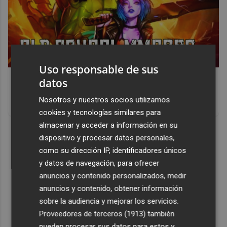
Uso responsable de sus
Corepunk MMORPG
datos
Un verdadero MMORPG de la vieja escuela ¡Cómo los de
Nosotros y nuestros socios utilizamos
antes, pero mejor!
cookies y tecnologías similares para
almacenar y acceder a información en su
DISCOVER WITH
dispositivo y procesar datos personales,
como su dirección IP, identificadores únicos
y datos de navegación, para ofrecer
anuncios y contenido personalizados, medir
anuncios y contenido, obtener información
sobre la audiencia y mejorar los servicios.
Proveedores de terceros (1913)
también
pueden procesar sus datos para estos y