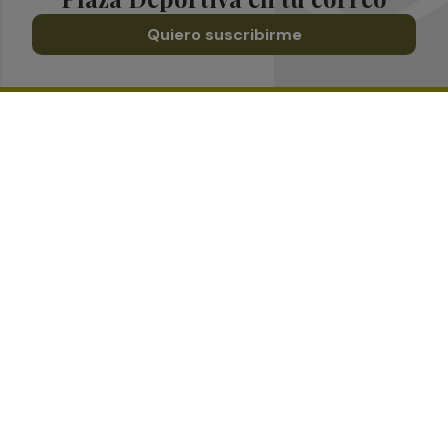
Quiero suscribirme
Suscríbete al Boletín
Todos los días a primera hora en tu email
¡Quiero suscribirme!
Síguenos en redes
Plaza Deportiva, desde cualquier medio