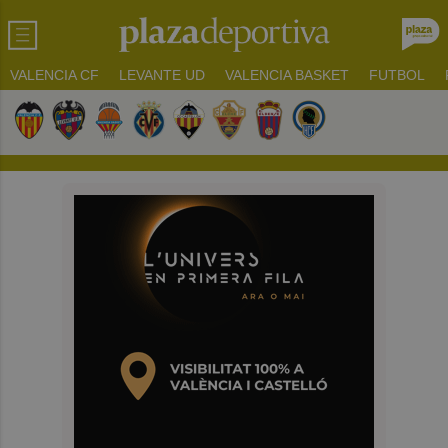
VALENCIA CF
LEVANTE UD
VALENCIA BASKET
FUTBOL