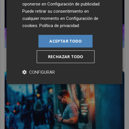
oponerse en
Configuración de publicidad
.
Puede retirar su consentimiento en
cualquier momento en
Configuración de
cookies
.
Política de privacidad
ACEPTAR TODO
No eran tan locas
RECHAZAR TODO
¿Te afecta más de lo que crees? Mira esto
CONFIGURAR