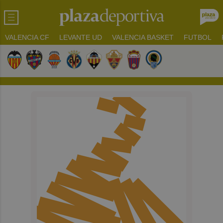
VALENCIA CF
LEVANTE UD
VALENCIA BASKET
FUTBOL