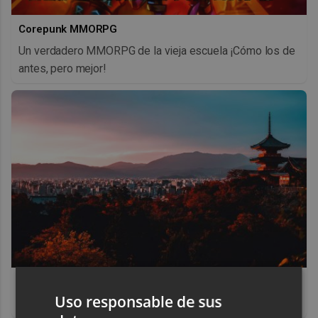
Corepunk MMORPG
Un verdadero MMORPG de la vieja escuela ¡Cómo los de
antes, pero mejor!
Top 2026: destinos clave
Uso responsable de sus
Inspírate y elige tu próximo destino para 2026