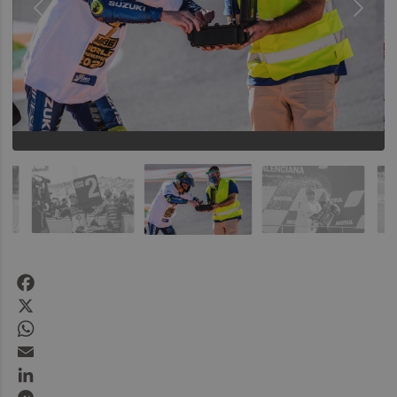
Facebook
X
WhatsApp
Email
LinkedIn
Messenger