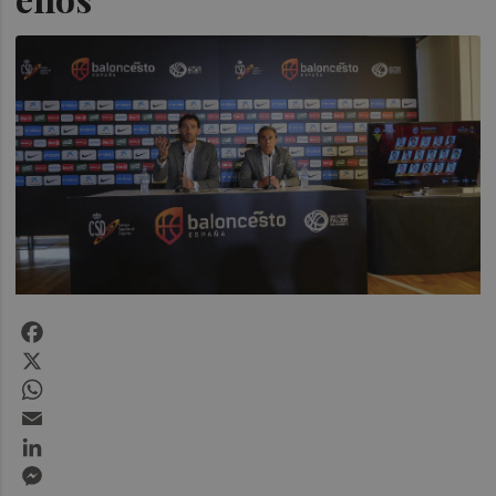
Facebook
X
WhatsApp
Email
LinkedIn
Messenger