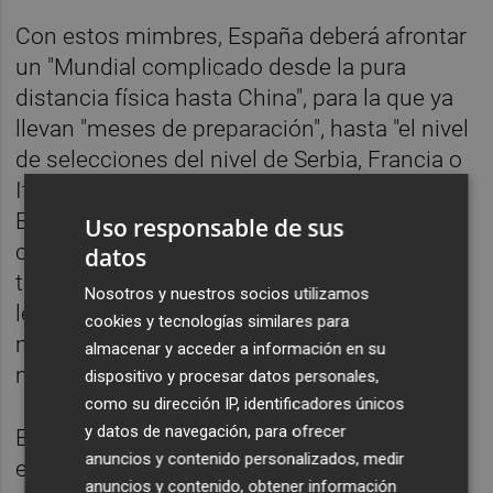
Con estos mimbres, España deberá afrontar
un "Mundial complicado desde la pura
distancia física hasta China", para la que ya
llevan "meses de preparación", hasta "el nivel
de selecciones del nivel de Serbia, Francia o
Italia que se pueden cruzar" en el camino de
España. "Tenemos que afrontar el Mundial
Uso responsable de sus
con humildad y respeto a los rivales, pero
datos
también con la aspiración de llegar lo más
Nosotros y nuestros socios utilizamos
lejos posible. Veremos cuál es nuestro
cookies y tecnologías similares para
máximo, pero nuestras aspiraciones son
almacenar y acceder a información en su
máximas", avisó.
dispositivo y procesar datos personales,
como su dirección IP, identificadores únicos
y datos de navegación, para ofrecer
En cuanto a los hermanos Gasol, el
anuncios y contenido personalizados, medir
exjugador subrayó que "
Pau está sufriendo
anuncios y contenido, obtener información