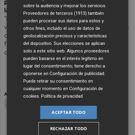
para no poder estar" y añadió que "Marc no
sobre la audiencia y mejorar los servicios.
la va a la zaga" en cuanto a compromiso.
Proveedores de terceros (1913)
también
"Desde marzo me decía que iba a estar. A
pueden procesar sus datos para estos y
veces no es mejor descansar. Hay jugadores
otros fines, incluido el uso de datos de
que, por sus características personales o
geolocalización precisos y características
físicas, si paran dos meses igual luego les
del dispositivo. Sus elecciones se aplican
solo a este sitio web. Algunos proveedores
cuesta cinco meses arrancar", reflexionó.
pueden basarse en el interés legítimo en
lugar del consentimiento; tiene derecho a
oponerse en
Configuración de publicidad
.
Puede retirar su consentimiento en
cualquier momento en
Configuración de
ARCHIVADO EN
SELECCIÓN ESPAÑOLA BALONCESTO
cookies
.
Política de privacidad
JORGE GARBAJOSA
ACEPTAR TODO
RECHAZAR TODO