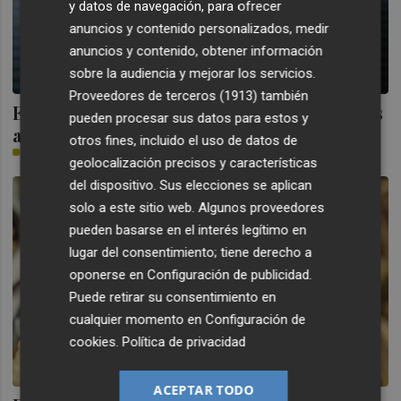
y datos de navegación, para ofrecer
anuncios y contenido personalizados, medir
anuncios y contenido, obtener información
sobre la audiencia y mejorar los servicios.
Proveedores de terceros (1913)
también
El Levante sondea el mercado de extremos
pueden procesar sus datos para estos y
a la espera del análisis de Luis Castro
otros fines, incluido el uso de datos de
PLAZA
geolocalización precisos y características
del dispositivo. Sus elecciones se aplican
solo a este sitio web. Algunos proveedores
pueden basarse en el interés legítimo en
lugar del consentimiento; tiene derecho a
oponerse en
Configuración de publicidad
.
Puede retirar su consentimiento en
cualquier momento en
Configuración de
cookies
.
Política de privacidad
ACEPTAR TODO