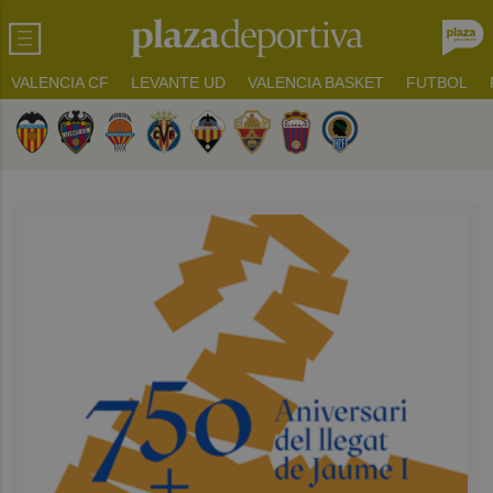
VALENCIA CF
LEVANTE UD
VALENCIA BASKET
FUTBOL