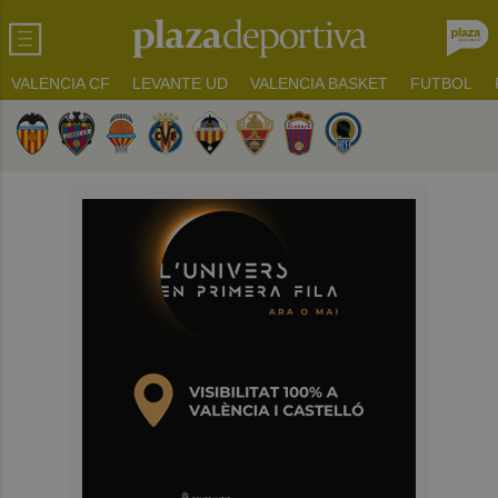
VALENCIA CF
LEVANTE UD
VALENCIA BASKET
FUTBOL