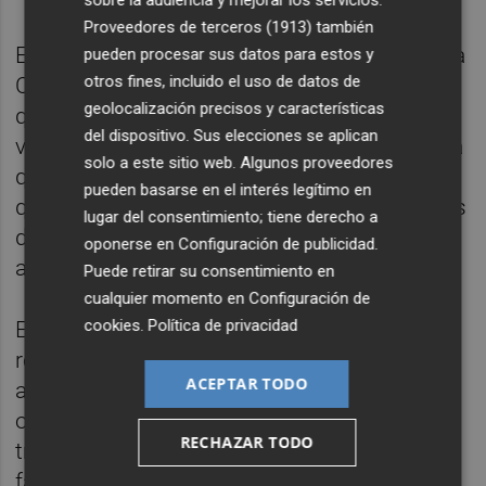
sobre la audiencia y mejorar los servicios.
Proveedores de terceros (1913)
también
El siguiente turno fue para una mujer, Azhara
pueden procesar sus datos para estos y
otros fines, incluido el uso de datos de
Colomer de la Penya “El tiro” de Algemesí
geolocalización precisos y características
que comenzó su alocución hecha en
del dispositivo. Sus elecciones se aplican
valenciano diciendo que: “Este és el València
solo a este sitio web. Algunos proveedores
que heretàrem dels nostres pares, el que fa
pueden basarse en el interés legítimo en
que de tota l’Horta i la ciutat de València, des
lugar del consentimiento; tiene derecho a
de Dénia, Gandia, Requena o Benicarló,
oponerse en
Configuración de publicidad
.
acudim a Mestalla.
Puede retirar su consentimiento en
cualquier momento en
Configuración de
cookies
.
Política de privacidad
Els anys de Meriton en el Valencia es
recordaran com una etapa de catàstrofe per
ACEPTAR TODO
al club: incompetència empresarial, foscor i
opacitat en les decisions, falta de
RECHAZAR TODO
transparència, degradació institucional, i
falta de respecte a l’afició”. También quiso