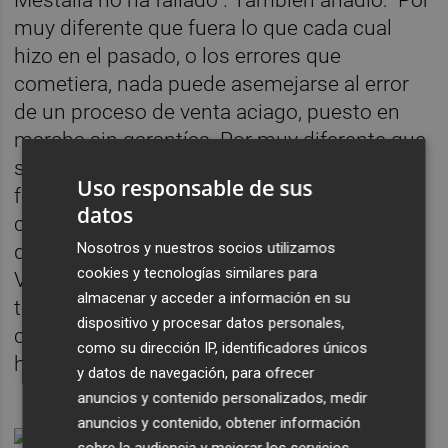
Mestalla no ha fallado”. También añadió: “Por
muy diferente que fuera lo que cada cual
hizo en el pasado, o los errores que
cometiera, nada puede asemejarse al error
de un proceso de venta aciago, puesto en
marcha sin garantías. Por muy diferente que
sea la manera que podamos imaginar el
Uso responsable de sus
futuro, todos los que estamos hoy aquí
datos
compartimos por igual la determinación de
Nosotros y nuestros socios utilizamos
que la etapa de Meriton debe acabar y que el
cookies y tecnologías similares para
Valencia ha de volver a ser un Valencia de
almacenar y acceder a información en su
todos”. Acabó su discurso con un alto y
dispositivo y procesar datos personales,
claro: “Per la dignitat del València CF, Lim go
como su dirección IP, identificadores únicos
home”.
y datos de navegación, para ofrecer
anuncios y contenido personalizados, medir
anuncios y contenido, obtener información