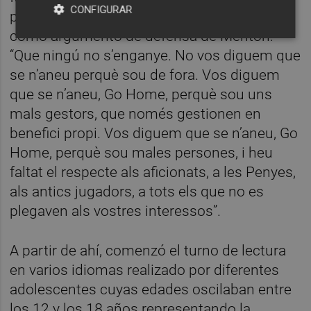
CONFIGURAR
poner el acento en la falacia de la xenofobia
como argumento de defensa de Meriton:
“Que ningú no s’enganye. No vos diguem que
se n’aneu perquè sou de fora. Vos diguem
que se n’aneu, Go Home, perquè sou uns
mals gestors, que només gestionen en
benefici propi. Vos diguem que se n’aneu, Go
Home, perquè sou males persones, i heu
faltat el respecte als aficionats, a les Penyes,
als antics jugadors, a tots els que no es
plegaven als vostres interessos”.
A partir de ahí, comenzó el turno de lectura
en varios idiomas realizado por diferentes
adolescentes cuyas edades oscilaban entre
los 12 y los 18 años representando la