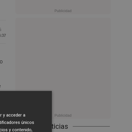
5
4:37
do
e
r y acceder a
tificadores únicos
Últimas Noticias
cios y contenido,