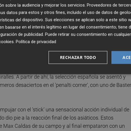
empo de descanso. Luego, fue superado y su reacción final 
n sobre la audiencia y mejorar los servicios.
Proveedores de tercer
eado de un equipo todavía joven y que ahora debe
s datos para estos y otros fines, incluido el uso de datos de geolo
rse con los mejores.
rísticas del dispositivo. Sus elecciones se aplican solo a este sitio
 basarse en el interés legítimo en lugar del consentimiento; tiene 
guración de publicidad
. Puede retirar su consentimiento en cualqu
n un ritmo trepidante, pero las ocasiones llegaron con
cookies
.
Política de privacidad
s Calzado, mientras que España apenas gozó de ocasiones
RECHAZAR TODO
ACE
 segundo cuarto, donde muy pronto se puso por delante
ralles. A partir de ahí, la selección española se asentó y
eros desaciertos en el 'penalti corner', con uno de Baste
pujar con el 'stick' una sensacional acción individual de
o dio pie a la reacción final de los asiáticos. Estos
s de Max Caldas de su campo y al final empataron con un