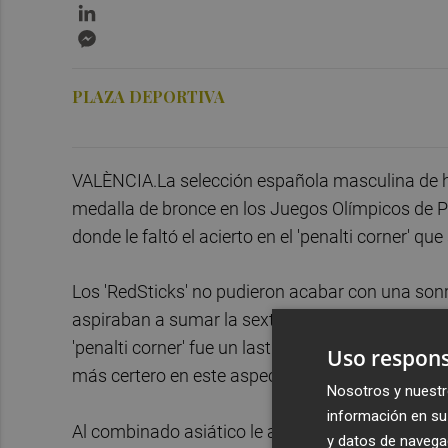
LinkedIn
Messenger
PLAZA DEPORTIVA
VALÈNCIA.La selección española masculina de h
medalla de bronce en los Juegos Olímpicos de Par
donde le faltó el acierto en el 'penalti corner' que 
Los 'RedSticks' no pudieron acabar con una son
aspiraban a sumar la sexta medalla para su depor
'penalti corner' fue un lastre que no pudieron le
Uso respons
más certero en este aspecto vital del juego.
Nosotros y nuestr
información en su 
Al combinado asiático le ayudó también encontr
y datos de navega