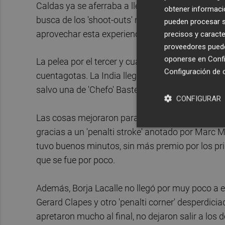
Caldas ya se aferraba a llegar por delante al ti
obtener informació
busca de los 'shoot-outs' no tuvo el premio des
pueden procesar su
aprovechar esta experiencia para volver a codea
precisos y caracte
proveedores pueden
oponerse en
Confi
La pelea por el tercer y cuarto puesto empezó co
Configuración de 
cuentagotas. La India llegó más al área de Lui
salvo una de 'Chefo' Basterra.
CONFIGURAR
Las cosas mejoraron para los 'RedSticks' en el
gracias a un 'penalti stroke' anotado por Marc Mi
tuvo buenos minutos, sin más premio por los prim
que se fue por poco.
Además, Borja Lacalle no llegó por muy poco a em
Gerard Clapes y otro 'penalti corner' desperdiciad
apretaron mucho al final, no dejaron salir a lo