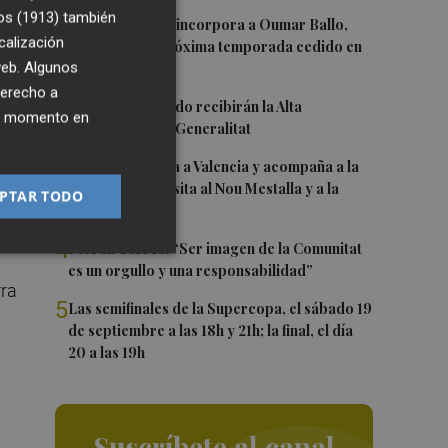
en
os (1913)
también
1
Valencia Basket incorpora a Oumar Ballo,
calización
que jugará la próxima temporada cedido en
 web. Algunos
Galatasaray
derecho a
2
Ferran y Grimaldo recibirán la Alta
ier momento en
Distinción de la Generalitat
3
Kiat Lim regresa a Valencia y acompaña a la
plantilla en su visita al Nou Mestalla y a la
PTAR TODO
Basílica
4
Ferran Torres: “Ser imagen de la Comunitat
es un orgullo y una responsabilidad”
rra
5
Las semifinales de la Supercopa, el sábado 19
de septiembre a las 18h y 21h; la final, el día
20 a las 19h
Suscríbete al canal