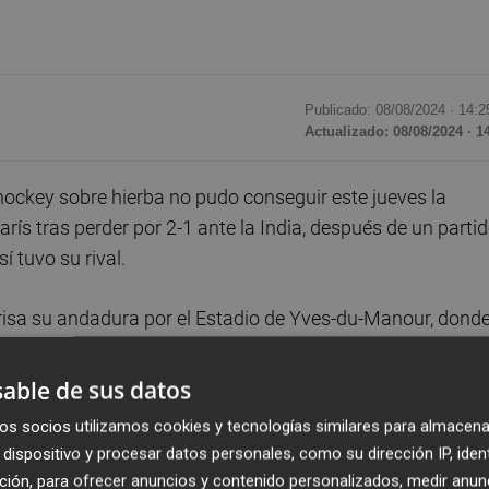
Publicado: 08/08/2024 ·
14:2
Actualizado: 08/08/2024 · 1
ockey sobre hierba no pudo conseguir este jueves la
ís tras perder por 2-1 ante la India, después de un parti
sí tuvo su rival.
risa su andadura por el Estadio de Yves-du-Manour, dond
te, la primera desde la plata de Pekín 2008. El 0/9 en el
vantar ante un rival que supo sujetar su ventaja y que fue
able de sus datos
os socios utilizamos cookies y tecnologías similares para almacena
dispositivo y procesar datos personales, como su dirección IP, iden
ar el gol del empate cuando el equipo que entrena Max
ción, para ofrecer anuncios y contenido personalizados, medir anun