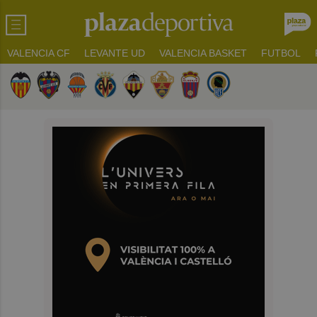
VALENCIA CF
LEVANTE UD
VALENCIA BASKET
FUTBOL