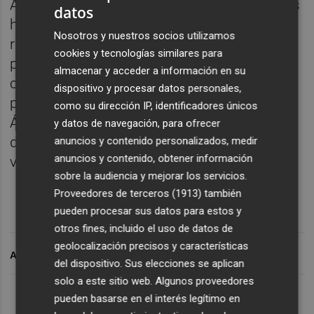
Aunque tiene contrato con la UD Las Palmas
datos
hasta 2026, Viera pactó con el club a su
Nosotros y nuestros socios utilizamos
regreso de la Liga china que tendría libertad
cookies y tecnologías similares para
para marcharse, por lo que la entidad no
almacenar y acceder a información en su
cobraría cantidad alguna, como reveló el
dispositivo y procesar datos personales,
pasado 10 de octubre el presidente, Miguel
como su dirección IP, identificadores únicos
Ángel Ramírez, quien confesó además sus
y datos de navegación, para ofrecer
dudas sobre la posibilidad de que el jugador
anuncios y contenido personalizados, medir
anuncios y contenido, obtener información
volviese a vestir de amarillo.
sobre la audiencia y mejorar los servicios.
Proveedores de terceros (1913)
también
pueden procesar sus datos para estos y
otros fines, incluido el uso de datos de
geolocalización precisos y características
ARCHIVADO EN
del dispositivo. Sus elecciones se aplican
solo a este sitio web. Algunos proveedores
pueden basarse en el interés legítimo en