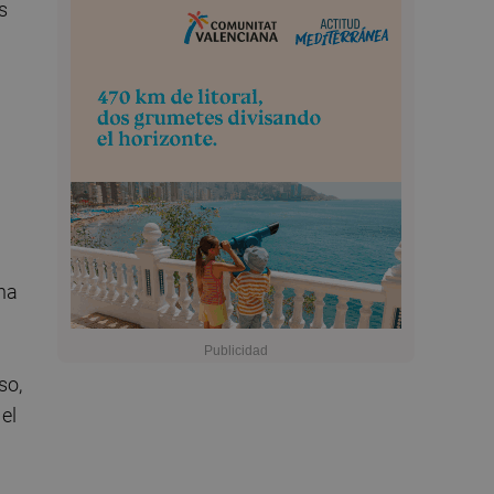
s
una
so,
el