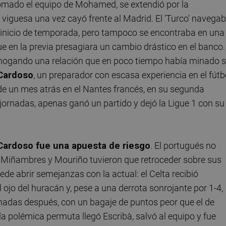
omado el equipo de Mohamed, se extendió por la
d viguesa una vez cayó frente al Madrid. El 'Turco' navega
n inicio de temporada, pero tampoco se encontraba en una
que en la previa presagiara un cambio drástico en el banco.
 ahogando una relación que en poco tiempo había minado 
Cardoso
, un preparador con escasa experiencia en el fútb
de un mes atrás en el Nantes francés, en su segunda
ornadas, apenas ganó un partido y dejó la Ligue 1 con su
 Cardoso fue una apuesta de riesgo
. El portugués no
 Miñambres y Mouriño tuvieron que retroceder sobre sus
de abrir semejanzas con la actual: el Celta recibió
 ojo del huracán y, pese a una derrota sonrojante por 1-4,
rnadas después, con un bagaje de puntos peor que el de
la polémica permuta llegó Escribà, salvó al equipo y fue