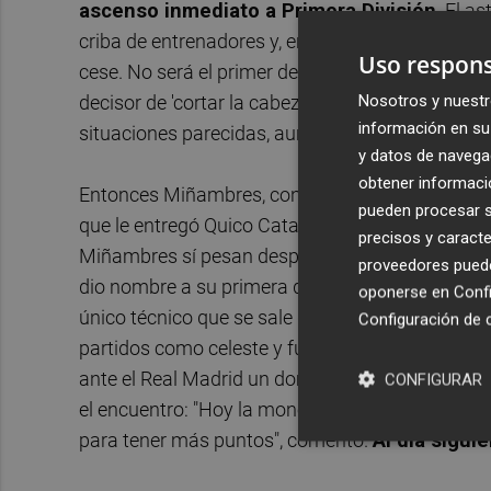
ascenso inmediato a Primera División
. El a
criba de entrenadores y, en caso de que la situac
Uso respons
cese. No será el primer despido que Miñambres 
Nosotros y nuestr
decisor de 'cortar la cabeza' del inquilino de su 
información en su 
situaciones parecidas, aunque en la élite, en el
C
y datos de navega
obtener informació
Entonces Miñambres, con
Carlos Mouriño
en l
pueden procesar su
que le entregó Quico Catalán cuando le contrató 
precisos y caracte
Miñambres sí pesan despidos y fichajes como lo
proveedores pueden
dio nombre a su primera destitución por mal ru
oponerse en
Confi
único técnico que se sale del 'perfil Miñambres'
Configuración de 
partidos como celeste y fue despedido práctica
ante el Real Madrid un domingo de noviembre d
CONFIGURAR
el encuentro: "Hoy la moneda cayó de otro lado
para tener más puntos", comentó.
Al día sigui