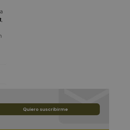
la
t
,
n
Quiero suscribirme