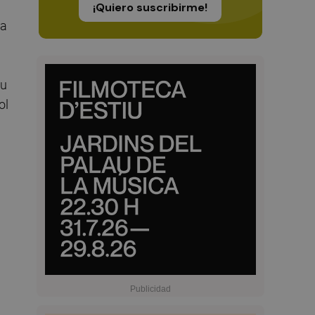
¡Quiero suscribirme!
ba
su
ol