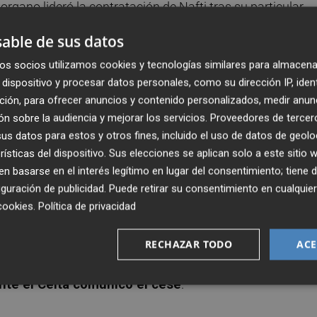
storgano lideró la contratación de Nafti tras su particular
ión así lo requiera, habrá de ser el responsable de activar 
able de sus datos
protagoniza, al menos del que forme parte del órgano
os socios utilizamos cookies y tecnologías similares para almacena
banquillo. En su etapa más reciente ya tuvo que lidiar con
dispositivo y procesar datos personales, como su dirección IP, iden
elta de Vigo
.
ción, para ofrecer anuncios y contenido personalizados, medir anun
n sobre la audiencia y mejorar los servicios.
Proveedores de tercer
a presidencia, no ostentaba la bandera de la planificación
s datos para estos y otros fines, incluido el uso de datos de geolo
el pasado febrero. No obstante, en el currículum
rísticas del dispositivo. Sus elecciones se aplican solo a este sitio
s que se dieron en 2018 en Balaídos. El 'Turco' Mohamed
 basarse en el interés legítimo en lugar del consentimiento; tiene 
mbo en medio de toda una temporada. El argentino, quizá 
guración de publicidad
. Puede retirar su consentimiento en cualqu
 desde su inicio en los despachos del Rayo Vallecano, duró
cookies
.
Política de privacidad
mente por sorpresa. Cuando el Celta cayó goleado en cas
e 2018, Miñambres no se mostró tajante en
Movistar +
tr
RECHAZAR TODO
ACE
, pero confiamos en seguir así porque tenemos argumento
ente el Celta comunicó el cese
.