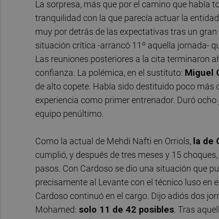
La sorpresa, más que por el camino que había t
tranquilidad con la que parecía actuar la entida
muy por detrás de las expectativas tras un gra
situación crítica -arrancó 11º aquella jornada- 
Las reuniones posteriores a la cita terminaron
confianza. La polémica, en el sustituto:
Miguel 
de alto copete. Había sido destituido poco más 
experiencia como primer entrenador. Duró ocho j
equipo penúltimo.
Como la actual de Mehdi Nafti en Orriols,
la de
cumplió, y después de tres meses y 15 choques,
pasos. Con Cardoso se dio una situación que pue
precisamente al Levante con el técnico luso en el
Cardoso continuó en el cargo. Dijo adiós dos jo
Mohamed:
solo 11 de 42 posibles
. Tras aquel