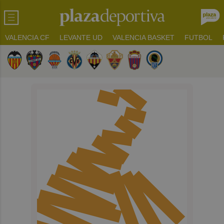
VALENCIA CF
LEVANTE UD
VALENCIA BASKET
FUTBOL