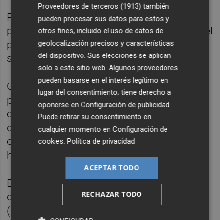
Proveedores de terceros (1913)
también
Para Raúl Ruiz el de este domingo era su
pueden procesar sus datos para estos y
partido oficial número 49 con la camiseta del
otros fines, incluido el uso de datos de
geolocalización precisos y características
primer equipo del Hércules y el 36 en esta
del dispositivo. Sus elecciones se aplican
segunda etapa en la entidad.
solo a este sitio web. Algunos proveedores
pueden basarse en el interés legítimo en
Con Mora ahora juega como extremo,
lugar del consentimiento; tiene derecho a
posición que ocupaba en los inicios de su
oponerse en
Configuración de publicidad
.
carrera en la cantera blanquiazul, pero que
Puede retirar su consentimiento en
desde su regreso y hasta una vez iniciado
cualquier momento en
Configuración de
este curso (empezó jugando de lateral) no
cookies
.
Política de privacidad
había vuelto a desempeñar.
ACEPTAR TODO
El Hércules cuenta ahora con un lateral
RECHAZAR TODO
derecho natural
José Manuel Fernández
(que se incorporaba hace justo un mes para