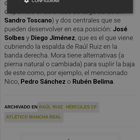
CONFIGURAR
ocupar la ficha sénior que había dejado
disponible el lesionado de larga duración
Sandro Toscano
) y dos centrales que se
pueden desenvolver en esa posición:
José
Solbes
y
Diego Jiménez
, que es el que viene
cubriendo la espalda de Raúl Ruiz en la
banda derecha. Mora tiene alternativas (a
pierna natural o cambiada) para suplir la baja
de este como, por ejemplo, el mencionado
Nico,
Pedro Sánchez
o
Rubén Belima
.
ARCHIVADO EN
RAÚL RUIZ
HÉRCULES CF
ATLÉTICO MANCHA REAL