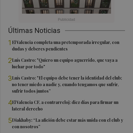
Últimas Noticias
1
El Valencia completa una pretemporada irregular, con
dudas y deberes pendientes
2
Luís Castro: "Quiero un equipo aguerrido, que vaya a
luchar por todo"
3
Luís Castro: "El equipo debe tener la identidad del club;
no tener miedo a nadie y, cuando tengamos que sufrir,
sufrir todos juntos”
4
El Valencia CF, a contrarreloj: diez días para firmar un
lateral derecho
5
Diakhaby: “La afición debe estar más unida con el club y
con nosotros”