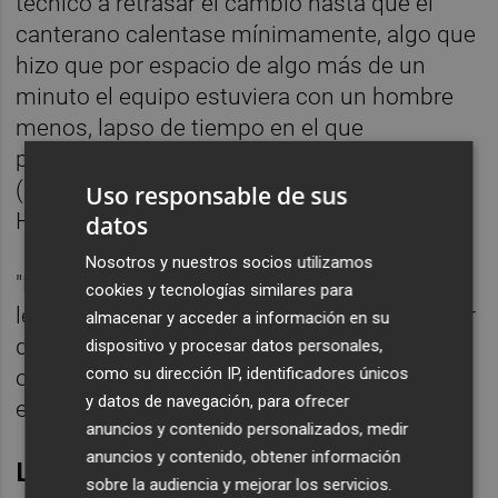
técnico a retrasar el cambio hasta que el
canterano calentase mínimamente, algo que
hizo que por espacio de algo más de un
minuto el equipo estuviera con un hombre
menos, lapso de tiempo en el que
precisamente encajó el gol del empate
(precisamente por la banda en la que el
Uso responsable de sus
Hércules acusaba la baja de Raúl).
datos
Nosotros y nuestros socios utilizamos
"Nico (Espinosa) tiene propensión a las
cookies y tecnologías similares para
lesiones musculares y de ahí que optase por
almacenar y acceder a información en su
darle un minuto para calentar, pero lo
dispositivo y procesar datos personales,
como su dirección IP, identificadores únicos
ocurrido nos sirve para aprender", explicaba
y datos de navegación, para ofrecer
el entrenador blanquiazul tras el partido.
anuncios y contenido personalizados, medir
anuncios y contenido, obtener información
Lateral, interior y extremo
sobre la audiencia y mejorar los servicios.