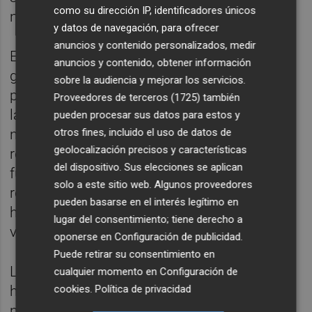
como su dirección IP, identificadores únicos
ni fora, ni dalt, ni baix.
y datos de navegación, para ofrecer
anuncios y contenido personalizados, medir
Eixa és la qüestió. Que hi ha centenars de
anuncios y contenido, obtener información
gallines però cap gall. Com sentir ploure. I lo
sobre la audiencia y mejorar los servicios.
pitjor no és açò, és que succeeix lo mateix a
Proveedores de terceros (1725)
también
la banqueta i al club. Una puta anarquia on
pueden procesar sus datos para estos y
otros fines, incluido el uso de datos de
ningú comanda i ningú s'ha guanyat el
geolocalización precisos y características
respecte de la resta. Un desistiment de
del dispositivo. Sus elecciones se aplican
funcions en cadena que només pot fer
solo a este sitio web. Algunos proveedores
realitat els nostres pitjors malsons. Per això
pueden basarse en el interés legítimo en
hauríem de deixar d'enganyar-nos d'una
lugar del consentimiento; tiene derecho a
vegada.
oponerse en
Configuración de publicidad
.
Puede retirar su consentimiento en
L'altra cara de la moneda és la de confondre
cualquier momento en
Configuración de
cookies
.
Política de privacidad
highlights de Youtube amb ser futbolista. I
no, ni ser jove ni saber fer una rabona et