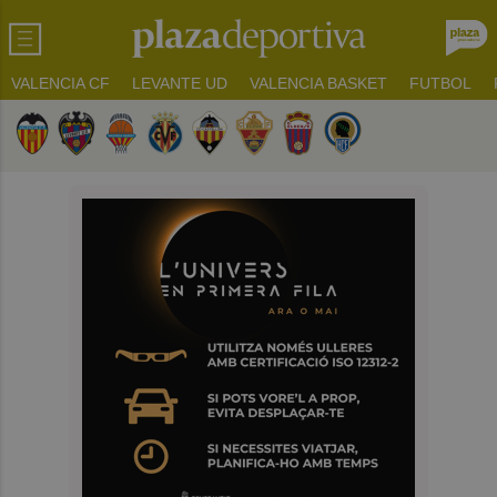
VALENCIA CF
LEVANTE UD
VALENCIA BASKET
FUTBOL