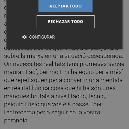
ACEPTAR TODO
converteix en futbolista. Hem forçat la
màquina promocionant jugadors dos i tres
RECHAZAR TODO
anys abans del que és degut, retallant
creixements d'altres que necessitaven una
CONFIGURAR
cessió com el menjar per a aprendre
conceptes bàsics que li has d'ensenyar ara
sobre la marxa en una situació desesperada.
On necessites realitats tens promeses sense
maurar. I ací, per molt ‘hi ha equip per a més’
que repetisquen per a convertir una mentida
en realitat l'única cosa que hi ha són unes
manques brutals a nivell tàctic, tècnic,
psíquic i físic que vos els passeu per
l'entrecama per a seguir en la vostra
paranoia.