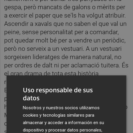
gespa, però mancats de galons o mèrits per
a exercir el paper que se'ls ha volgut atribuir.
Ascendir a xavals que no saben el que val un
peine, sense personalitat per a comandar,
pot quedar molt bé per a vendre un periòdic,
però no serveix a un vestuari. A un vestuari
sorgeixen lideratges de manera natural, no
per ordres de dalt ni per aclamació tuitera. És
el gran drama de tota esta història
representat a les llàgrimes de Paulista:
Uso responsable de sus
Estem davant un equip sense capitans. Sí,
datos
pot ser que haja camarilles, però lo que
hauria d'haver és col·lectiu. Qui s'encara amb
Nosotros y nuestros socios utilizamos
Maxi sense acabar tombat a terra d'una
cookies y tecnologías similares para
cabotà? Qui li retrau alguna cosa a Guedes
almacenar y acceder a información en su
dispositivo y procesar datos personales,
sense que se li riga a la cara? Ningú. Ni dins,