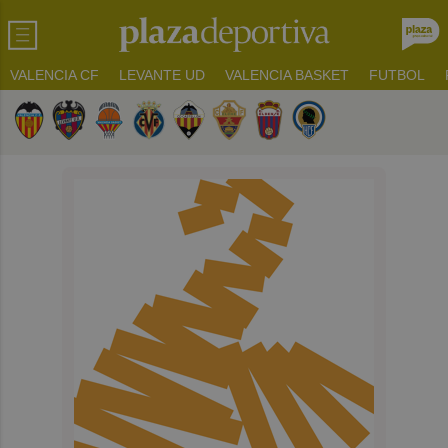
VALENCIA CF
LEVANTE UD
VALENCIA BASKET
FUTBOL