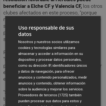
beneficiar a Elche CF y Valencia CF,
los otros
clubes afectados en este proceso, "porque
no sé qué argumentaron en el expediente de
su defensa" y asumió que la CE puede
Uso responsable de sus
presentar un recurso de casación a la
datos
sentencia.
Nosotros y nuestros socios utilizamos
cookies y tecnologías similares para
Parodi, por último, reiteró que un club
almacenar y acceder a información en su
"histórico como el Hércules y que dentro de
dispositivo y procesar datos personales,
poco va a cumplir cien años no puede militar
como su dirección IP, identificadores únicos
y datos de navegación, para ofrecer
en Segunda B, ya que como mínimo debe
anuncios y contenido personalizados, medir
estar en Segunda".
anuncios y contenido, obtener información
sobre la audiencia y mejorar los servicios.
"Si quitas la sanción, se están poniendo
Proveedores de terceros (1725)
también
todas las circunstancias posibles para
pueden procesar sus datos para estos y
regresar al fútbol profesional y una vez allí