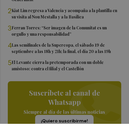
2
Kiat Lim regresa a Valencia y acompaña a la plantilla en
su visita al Nou Mestalla y a la Basílica
3
Ferran Torres: “Ser imagen de la Comunitat es un
orgullo y una responsabilidad”
4
Las semifinales de la Supercopa, el sábado 19 de
septiembre a las 18h y 21h; la final, el día 20 a las 19h
5
El Levante cierra la pretemporada con un doble
amistoso: contra el filial y el Castellón
Suscríbete al canal de
Whatsapp
Siempre al día de las últimas noticias
¡Quiero suscribirme!