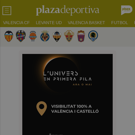
VALENCIA CF
LEVANTE UD
VALENCIA BASKET
FUTBOL