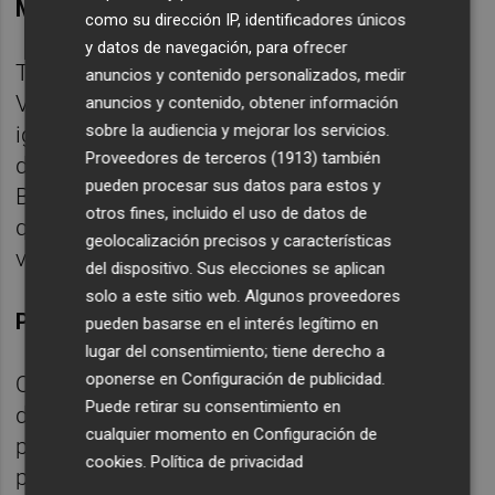
Mejor racha de la temporada
como su dirección IP, identificadores únicos
y datos de navegación, para ofrecer
Tras acumular 17 triunfos consecutivos,
anuncios y contenido personalizados, medir
Valencia Basket tiene la posibilidad de
anuncios y contenido, obtener información
sobre la audiencia y mejorar los servicios.
igualar la racha inicial de SPAR Gran Canaria
Proveedores de terceros (1913)
también
de 18 victorias seguidas. Las de Rubén
pueden procesar sus datos para estos y
Burgos están en su mejor momento y
otros fines, incluido el uso de datos de
quieren seguir contando sus partidos por
geolocalización precisos y características
victorias.
del dispositivo. Sus elecciones se aplican
solo a este sitio web. Algunos proveedores
Primera posición en juego
pueden basarse en el interés legítimo en
lugar del consentimiento; tiene derecho a
oponerse en
Configuración de publicidad
.
Queda mucho por decidir aún en el grupo B
Puede retirar su consentimiento en
de la competición. No solo las últimas
cualquier momento en
Configuración de
plazas para la Fase Final, sino también la
cookies
.
Política de privacidad
primera posición. Valencia Basket tiene