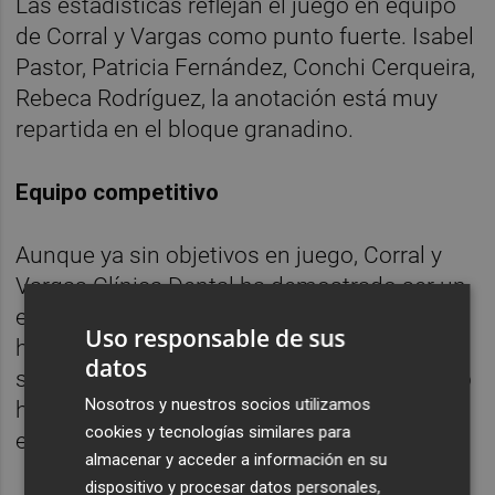
Las estadísticas reflejan el juego en equipo
de Corral y Vargas como punto fuerte. Isabel
Pastor, Patricia Fernández, Conchi Cerqueira,
Rebeca Rodríguez, la anotación está muy
repartida en el bloque granadino.
Equipo competitivo
Aunque ya sin objetivos en juego, Corral y
Vargas Clínica Dental ha demostrado ser un
equipo muy competitivo. El equipo andaluz
Uso responsable de sus
ha sido el único junto a Valencia Basket, en
datos
ser capaz de vencer a SPAR Gran Canaria. Lo
Nosotros y nuestros socios utilizamos
hicieron además a domicilio, en un ajustado
cookies y tecnologías similares para
encuentro (60-62).
almacenar y acceder a información en su
dispositivo y procesar datos personales,