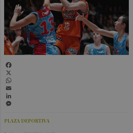
Facebook
X
WhatsApp
Email
LinkedIn
Messenger
PLAZA DEPORTIVA