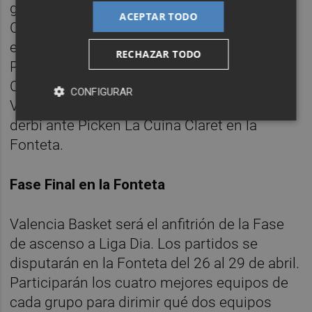
ganado el basket average a SPAR Gran
ACEPTAR TODO
Canaria, que solo está un triunfo por delante
en la clasificación. Las canarias se miden a
RECHAZAR TODO
Picken La Cuina Claret esta jornada y a
Ciudad de los Adelantados en la última,
CONFIGURAR
Valencia Basket cerrará la fase regular con
derbi ante Picken La Cuina Claret en la
Fonteta.
Fase Final en la Fonteta
Valencia Basket será el anfitrión de la Fase
de ascenso a Liga Dia. Los partidos se
disputarán en la Fonteta del 26 al 29 de abril.
Participarán los cuatro mejores equipos de
cada grupo para dirimir qué dos equipos