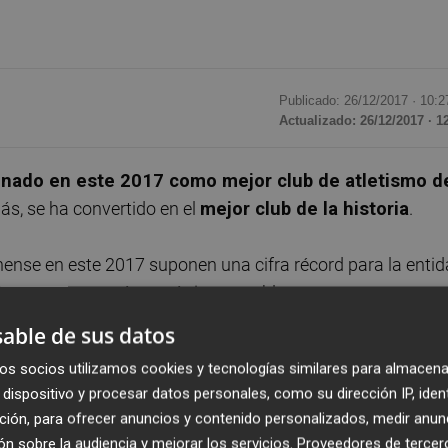
Publicado: 26/12/2017 ·
10:2
Actualizado: 26/12/2017 · 1
onado en este 2017 como mejor club de atletismo d
ás, se ha convertido en el
mejor club de la historia
.
nense en este 2017 suponen una cifra récord para la enti
úmero que preveían sería insuperable.
able de sus datos
95 un total de 163 títulos nacionales, uno europeo
os socios utilizamos cookies y tecnologías similares para almacena
lo que le permite ser, actualmente, el mejor club español de
dispositivo y procesar datos personales, como su dirección IP, iden
ción, para ofrecer anuncios y contenido personalizados, medir anun
n sobre la audiencia y mejorar los servicios.
Proveedores de tercer