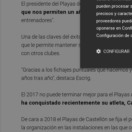
El presidente del Playas de Castellón,
Toni Escr
pueden procesar su
que nos permiten un año más ser el mejor 
precisos y caracte
entrenadores".
proveedores pueden
oponerse en
Confi
Configuración de 
Una de las claves del éxito del Playas de Castel
que le permite mantener su máximo nivel compe
CONFIGURAR
con otros clubes.
"Gracias a los fichajes puntuales que hacemos 
años tras año", destaca Escrig.
El 2017 no puede terminar mejor para el Playas 
ha conquistado recientemente su atleta, 
De cara a 2018 el Playas de Castellón se fija el
la organización en las instalaciones en las que