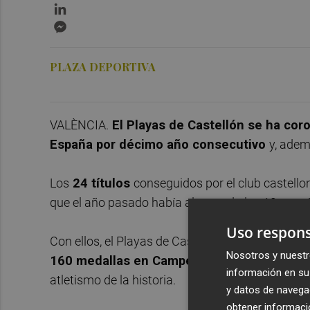
LinkedIn
Messenger
PLAZA DEPORTIVA
VALÈNCIA.
El Playas de Castellón se ha cor
España por décimo año consecutivo
y, adem
Los
24 títulos
conseguidos por el club castello
que el año pasado había alcanzado los 19, un n
Uso respons
Con ellos, el Playas de Castellón suma
desde 19
Nosotros y nuestr
160 medallas en Campeonatos de España
, 
información en su 
atletismo de la historia.
y datos de navega
obtener informació