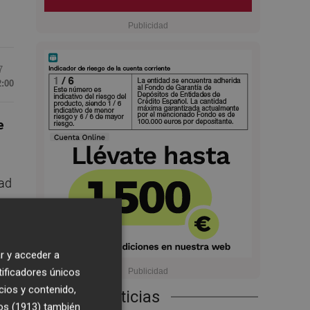
7
2:00
e
dad
 y
r y acceder a
tificadores únicos
cios y contenido,
Últimas Noticias
os (1913)
también