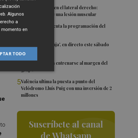
os
calización
1
Más problemas en el lateral derecho:
 web. Algunos
Monferrer sufre una lesión muscular
derecho a
2
El Valencia presenta la programación del
ier momento en
Trofeu Taronja
ra
3
El 'Trofeu Taronja', en directo este sábado
tir
por À Punt
PTAR TODO
4
Almeida vuelve a entrenarse al margen del
grupo
5
València ultima la puesta a punto del
Velódromo Lluís Puig con una inversión de 2
millones
ue
Suscríbete al canal
eto
de Whatsapp
e