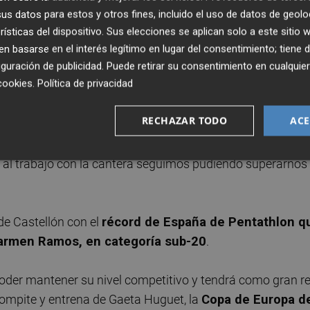
ig
, se muestra "
contentísimo por los buenos resultad
s datos para estos y otros fines, incluido el uso de datos de geolo
club"
, a la vez que agradece "el esfuerzo de atletas y
rísticas del dispositivo. Sus elecciones se aplican solo a este sitio
 basarse en el interés legítimo en lugar del consentimiento; tiene 
guración de publicidad
. Puede retirar su consentimiento en cualqu
cookies
.
Política de privacidad
lón es su
apuesta por el atletismo de base
y una cante
titivo pese a que económicamente le es imposible compe
RECHAZAR TODO
ACE
y al trabajo con la cantera seguimos pudiendo superarnos
de Castellón con el
récord de España de Pentathlon q
Carmen Ramos, en categoría sub-20
.
 poder mantener su nivel competitivo y tendrá como gran r
 compite y entrena de Gaeta Huguet, la
Copa de Europa d