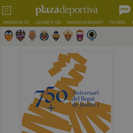
VALENCIA CF
LEVANTE UD
VALENCIA BASKET
FUTBOL