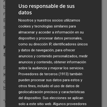
Almirón dijo que el Barcelona, pese a las
Uso responsable de sus
bajas, tiene jugadores "de jerarquía que
datos
marcan la diferencia" y confió en que el
Elche, que ya suma trece jornadas sin ganar,
Nosotros y nuestros socios utilizamos
cookies y tecnologías similares para
se reponga "rápidamente" para el próximo
almacenar y acceder a información en su
partido ante el Valencia.
dispositivo y procesar datos personales,
como su dirección IP, identificadores únicos
Koeman: "La clave de la victoria ha
y datos de navegación, para ofrecer
sido el juego sin balón"
anuncios y contenido personalizados, medir
anuncios y contenido, obtener información
Por su parte, el entrenador del Barça, Ronald
sobre la audiencia y mejorar los servicios.
Proveedores de terceros (1913)
también
Koeman, afirmaba que la clave de la victoria
pueden procesar sus datos para estos y
de su equipo había estado en el trabajo sin
otros fines, incluido el uso de datos de
balón de sus jugadores.
geolocalización precisos y características
del dispositivo. Sus elecciones se aplican
"Cuando recuperamos pronto tenemos más
solo a este sitio web. Algunos proveedores