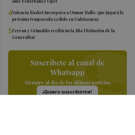
ante Fenerbahce Opet
4
Valencia Basket incorpora a Oumar Ballo, que jugará la
próxima temporada cedido en Galatasaray
5
Ferran y Grimaldo recibirán la Alta Distinción de la
Generalitat
Suscríbete al canal de
Whatsapp
Siempre al día de las últimas noticias
¡Quiero suscribirme!