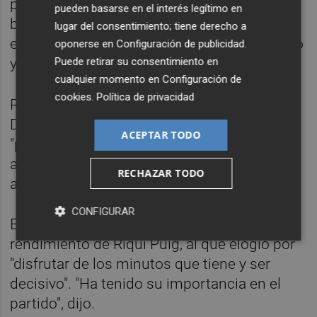
profundidad. Hemos robado muchísimos
pueden basarse en el interés legítimo en
balones en el medio campo. El equipo
lugar del consentimiento; tiene derecho a
estuvo bien y concentrado desde el principio
oponerse en
Configuración de publicidad
.
Puede retirar su consentimiento en
y es justo ganador", indicó el técnico.
cualquier momento en
Configuración de
cookies
.
Política de privacidad
Ronald Koeman justificó la sustitución de
Dembélé por Trincao en la segunda parte
ACEPTAR TODO
"porque no queríamos perder balones y
arriesgar" y había que darle "frescura al
RECHAZAR TODO
ataque".
CONFIGURAR
El entrenador se mostró feliz por el
rendimiento de Riqui Puig, al que elogió por
"disfrutar de los minutos que tiene y ser
decisivo". "Ha tenido su importancia en el
partido", dijo.