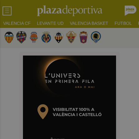
VALENCIA CF
LEVANTE UD
VALENCIA BASKET
FUTBOL