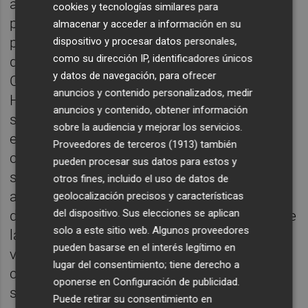
adelantábamos el pasado viernes, no se
cookies y tecnologías similares para
plantea asignarles un valor de cero euros
almacenar y acceder a información en su
pero tampoco de 18 millones, la suma de
dispositivo y procesar datos personales,
como su dirección IP, identificadores únicos
dinero público que el brazo económico del
y datos de navegación, para ofrecer
Consell aspira a recuperar en el caso del
anuncios y contenido personalizados, medir
Hércules. Eso se debe a que es con la
anuncios y contenido, obtener información
subasta del Rico Pérez con la que el IVF
sobre la audiencia y mejorar los servicios.
espera obtener la mayor parte de esa
Proveedores de terceros (1913)
también
cantidad de dinero que se fue por el
pueden procesar sus datos para estos y
sumidero, una subasta que, por cierto,
otros fines, incluido el uso de datos de
además de estar pendiente de que el titular
geolocalización precisos y características
del dispositivo. Sus elecciones se aplican
del Juzgado de lo Mercantil número 2 tumbe
solo a este sitio web. Algunos proveedores
la oposición de los otrora compañeros de
pueden basarse en el interés legítimo en
viaje de Ortiz (realmente es el cuñado del
lugar del consentimiento; tiene derecho a
constructor, Miguel Carratalá quien asumió
oponerse en
Configuración de publicidad
.
sus intereses en la mercantil) el IVF no se
Puede retirar su consentimiento en