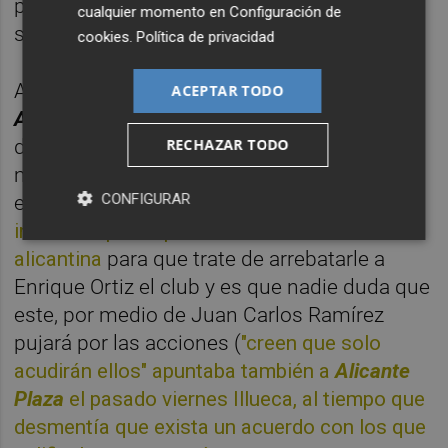
plantea llevar a cabo "hasta que el fútbol no
cualquier momento en
Configuración de
se recupere en Alicante".
cookies
.
Política de privacidad
A unos 400.000 euros decía Illueca a
ACEPTAR TODO
Alicante Plaza
ascenderá el precio de salida
RECHAZAR TODO
de la subasta en la que se pondrá sobre la
mesa el control del Hércules, una operación
CONFIGURAR
en la que este lunes
el director general
invitaba a participar a toda la sociedad
alicantina
para que trate de arrebatarle a
Enrique Ortiz el club y es que nadie duda que
este, por medio de Juan Carlos Ramírez
pujará por las acciones (
"creen que solo
acudirán ellos" apuntaba también a
Alicante
Plaza
el pasado viernes Illueca, al tiempo que
desmentía que exista un acuerdo con los que