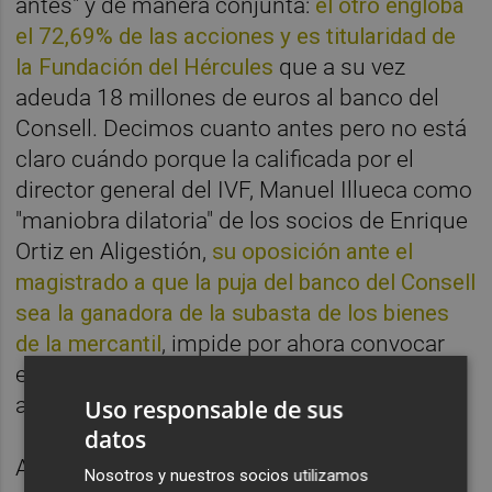
antes" y de manera conjunta:
el otro engloba
el 72,69% de las acciones y es titularidad de
la Fundación del Hércules
que a su vez
adeuda 18 millones de euros al banco del
Consell. Decimos cuanto antes pero no está
claro cuándo porque la calificada por el
director general del IVF, Manuel Illueca como
"maniobra dilatoria" de los socios de Enrique
Ortiz en Aligestión,
su oposición ante el
magistrado a que la puja del banco del Consell
sea la ganadora de la subasta de los bienes
de la mercantil
, impide por ahora convocar
esa pretendida subasta del 87,76% de las
acciones de la entidad blanquiazul.
Uso responsable de sus
datos
A las mismas el IVF, como os
Nosotros y nuestros socios utilizamos