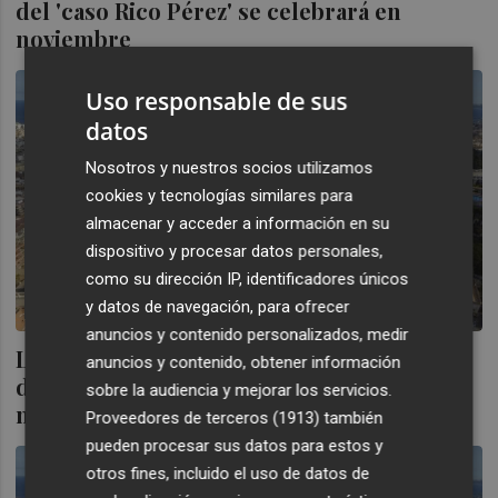
del 'caso Rico Pérez' se celebrará en
noviembre
Uso responsable de sus
datos
Nosotros y nuestros socios utilizamos
cookies y tecnologías similares para
almacenar y acceder a información en su
dispositivo y procesar datos personales,
como su dirección IP, identificadores únicos
y datos de navegación, para ofrecer
anuncios y contenido personalizados, medir
La vista de la recusación del perito judicial
anuncios y contenido, obtener información
del 'caso Rico Pérez' se celebrará en
sobre la audiencia y mejorar los servicios.
noviembre
Proveedores de terceros (1913)
también
pueden procesar sus datos para estos y
otros fines, incluido el uso de datos de