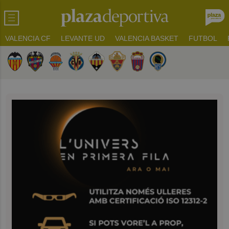
VALENCIA CF
LEVANTE UD
VALENCIA BASKET
FUTBOL