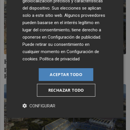
geolocalización precisos y características
del dispositivo. Sus elecciones se aplican
solo a este sitio web. Algunos proveedores
pueden basarse en el interés legítimo en
lugar del consentimiento; tiene derecho a
oponerse en
Configuración de publicidad
.
Puede retirar su consentimiento en
cualquier momento en
Configuración de
cookies
.
Política de privacidad
El IVF tramita un nuevo contrato para
poder continuar con las obras del estadio
ACEPTAR TODO
Rico Pérez
RECHAZAR TODO
CONFIGURAR