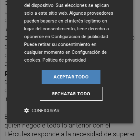
para oficinas, tienda y museo, además del
del dispositivo. Sus elecciones se aplican
uso del terreno de juego, vestuarios y otras
solo a este sitio web. Algunos proveedores
dependencias de la instalación cuatro días a
pueden basarse en el interés legítimo en
la semana (el de partido, los dos previos a
lugar del consentimiento; tiene derecho a
oponerse en
Configuración de publicidad
.
este y un tercero solo para entrenar). Y por lo
Puede retirar su consentimiento en
que se refiere al pago de un alquiler, el club
cualquier momento en
Configuración de
blanquiazul solo estaría obligado en el caso
cookies
.
Política de privacidad
de que su primer equipo milite en el
fútbol
profesional
. Eso sí, el IVF se quiere reservar
ACEPTAR TODO
otras vías de ingresos distintas del alquiler,
como por ejemplo la comercialización del
RECHAZAR TODO
'naming' de la instalación.
CONFIGURAR
El que ahora sea un tercero distinto del IVF
quien negocie todo lo anterior con el
Hércules responde a la necesidad de superar