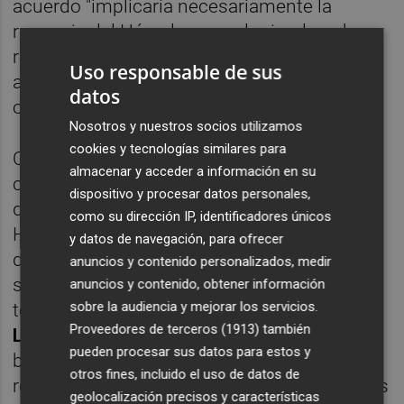
acuerdo "implicaría necesariamente la
renuncia del Hércules a cualquier derecho
relativo al convenio celebrado entre la
Uso responsable de sus
anterior propietaria del estadio, con él y
datos
otros".
Nosotros y nuestros socios utilizamos
cookies y tecnologías similares para
Como ya ha contado
Alicante Plaza
, el IVF
almacenar y acceder a información en su
considera innegociable el uso compartido
dispositivo y procesar datos personales,
del Rico Pérez, pero dándole preferencia al
como su dirección IP, identificadores únicos
Hércules dentro del mismo como club
y datos de navegación, para ofrecer
decano de la ciudad (hasta el punto de que
anuncios y contenido personalizados, medir
solo tendría que compartir el estadio con un
anuncios y contenido, obtener información
sobre la audiencia y mejorar los servicios.
tercero si el primer equipo de este milita en
Proveedores de terceros (1913)
también
LaLiga Santander
o
LaLiga SmartBank
). El
pueden procesar sus datos para estos y
banco del Consell también está dispuesto a
otros fines, incluido el uso de datos de
reservarle al Hércules 400 metros cuadrados
geolocalización precisos y características