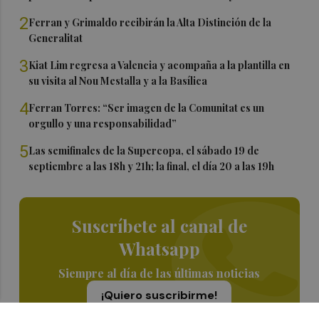
2
Ferran y Grimaldo recibirán la Alta Distinción de la
Generalitat
3
Kiat Lim regresa a Valencia y acompaña a la plantilla en
su visita al Nou Mestalla y a la Basílica
4
Ferran Torres: “Ser imagen de la Comunitat es un
orgullo y una responsabilidad”
5
Las semifinales de la Supercopa, el sábado 19 de
septiembre a las 18h y 21h; la final, el día 20 a las 19h
Suscríbete al canal de
Whatsapp
Siempre al día de las últimas noticias
¡Quiero suscribirme!