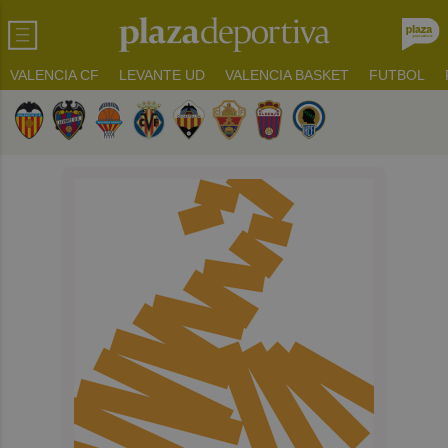
VALENCIA CF
LEVANTE UD
VALENCIA BASKET
FUTBOL