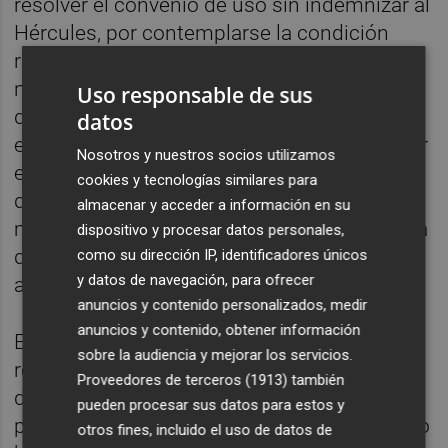
resolver el convenio de uso sin indemnizar al
Hércules, por contemplarse la condición
resolutoria en el plan de liquidación, tener
naturaleza concursal y de unidad productiva
Uso responsable de sus
del estadio y el resto de bienes subastados,
datos
el convenio de uso ser una carga, no cumplir
Nosotros y nuestros socios utilizamos
el club con su obligación de mantenimiento
cookies y tecnologías similares para
de la instalación y hacer gala de conducta
almacenar y acceder a información en su
morosa ("Una voluntad contumaz y reiterada
dispositivo y procesar datos personales,
de impago", en lo que al canon de uso o
como su dirección IP, identificadores únicos
y datos de navegación, para ofrecer
alquiler se refiere).
anuncios y contenido personalizados, medir
anuncios y contenido, obtener información
El abogado del Hércules, por su parte,
sobre la audiencia y mejorar los servicios.
reclamaba la desestimación de la demanda
Proveedores de terceros (1913)
también
de resolución o, en su defecto, la estimación
pueden procesar sus datos para estos y
parcial, es decir, que se indemnice al club. Lo
otros fines, incluido el uso de datos de