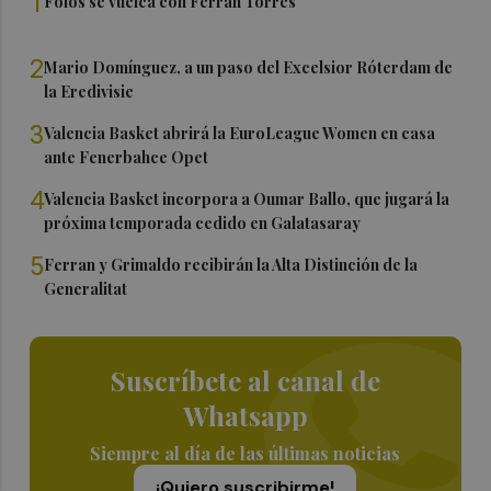
1
Foios se vuelca con Ferran Torres
2
Mario Domínguez, a un paso del Excelsior Róterdam de
la Eredivisie
3
Valencia Basket abrirá la EuroLeague Women en casa
ante Fenerbahce Opet
4
Valencia Basket incorpora a Oumar Ballo, que jugará la
próxima temporada cedido en Galatasaray
5
Ferran y Grimaldo recibirán la Alta Distinción de la
Generalitat
Suscríbete al canal de
Whatsapp
Siempre al día de las últimas noticias
¡Quiero suscribirme!