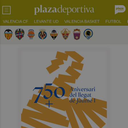
VALENCIA CF
LEVANTE UD
VALENCIA BASKET
FUTBOL