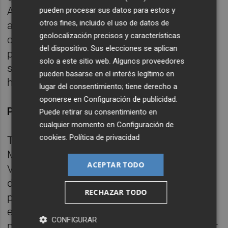
Ayuntamiento una programación de
pueden procesar sus datos para estos y
otros fines, incluido el uso de datos de
actividades con un margen temporal de
geolocalización precisos y características
cinco años, que podrá prorrogarse por otro
del dispositivo. Sus elecciones se aplican
periodo similar, o en ese momento venderlo
solo a este sitio web. Algunos proveedores
si las condiciones del mercado lo permiten",
pueden basarse en el interés legítimo en
ha explicado el director general del IVF.
lugar del consentimiento; tiene derecho a
oponerse en
Configuración de publicidad
.
Próximas actuaciones
Puede retirar su consentimiento en
cualquier momento en
Configuración de
cookies
.
Política de privacidad
Tras conocer la decisión del Juzgado
Mercantil número 2 de Alicante, el Instituto
ACEPTAR TODO
Valenciano de Finanzas dispone de un plazo
de 40 días para hacer efectivo el depósito
RECHAZAR TODO
para completar la cantidad de 3.750.000
euros que ofreció en la subasta celebrada el
CONFIGURAR
pasado día seis de febrero. Hay que recordar