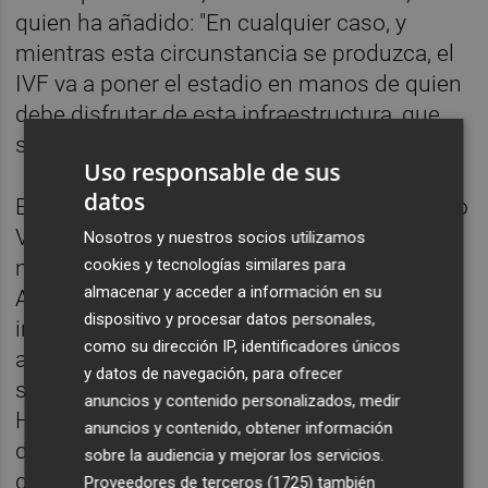
quien ha añadido: "En cualquier caso, y
mientras esta circunstancia se produzca, el
IVF va a poner el estadio en manos de quien
debe disfrutar de esta infraestructura, que
son los alicantinos".
Uso responsable de sus
datos
En este sentido, cabe señalar que el Instituto
Valenciano de Finanzas está en
Nosotros y nuestros socios utilizamos
cookies y tecnologías similares para
negociaciones con el Ayuntamiento de
almacenar y acceder a información en su
Alicante para cederle el uso de estas
dispositivo y procesar datos personales,
instalaciones a cambio de un canon, y
como su dirección IP, identificadores únicos
además por un periodo de tiempo lo
y datos de navegación, para ofrecer
suficientemente amplio de forma que el
anuncios y contenido personalizados, medir
Hércules tenga la seguridad de que puede
anuncios y contenido, obtener información
desarrollar su actividad deportiva el tiempo
sobre la audiencia y mejorar los servicios.
que sea necesario. "Eso permitirá al
Proveedores de terceros (1725)
también