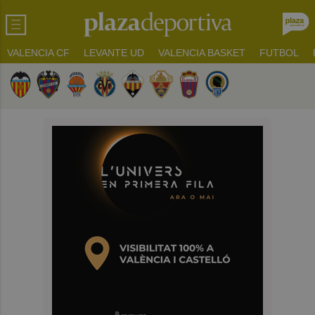
VALENCIA CF
LEVANTE UD
VALENCIA BASKET
FUTBOL