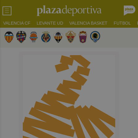
VALENCIA CF
LEVANTE UD
VALENCIA BASKET
FUTBOL