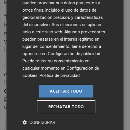
plantilla.
pueden procesar sus datos para estos y
otros fines, incluido el uso de datos de
"Será un partido durísimo. Es un rival muy
geolocalización precisos y características
bueno con balón. Nos va a hacer correr
del dispositivo. Sus elecciones se aplican
solo a este sitio web. Algunos proveedores
mucho. Si no tenemos personalidad y
pueden basarse en el interés legítimo en
valentía con balón, nos hará sufrir mucho",
lugar del consentimiento; tiene derecho a
insistió el preparador burgalés.
oponerse en
Configuración de publicidad
.
Puede retirar su consentimiento en
El entrenador del Elche dijo estar contento
cualquier momento en
Configuración de
con la plantilla que se ha formado dentro de
cookies
.
Política de privacidad
las posibilidades del club y deseó que se
cierre ya la ventana del mercado de fichajes
ACEPTAR TODO
para centrarse exclusivamente en lo
deportivo.
RECHAZAR TODO
CONFIGURAR
Tenemos muchas alternativas y diferente.