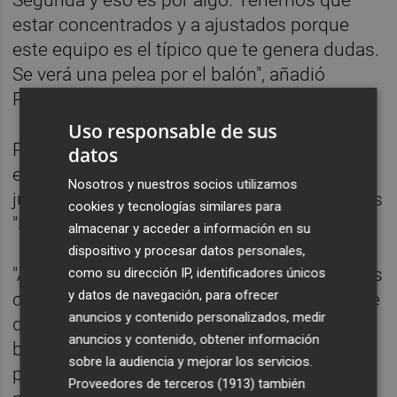
estar concentrados y a ajustados porque
este equipo es el típico que te genera dudas.
Se verá una pelea por el balón", añadió
Pacheta.
Uso responsable de sus
Pacheta restó importancia a los problemas
datos
económicos del Reus para inscribir
Nosotros y nuestros socios utilizamos
jugadores y señaló que lo que le preocupa es
cookies y tecnologías similares para
"lo que hagamos nosotros".
almacenar y acceder a información en su
dispositivo y procesar datos personales,
"Ante Osasuna y Granada hemos estado más
como su dirección IP, identificadores únicos
y datos de navegación, para ofrecer
cerca de ganar que de perder y eso nos tiene
anuncios y contenido personalizados, medir
que dar poderío", comentó el preparador
anuncios y contenido, obtener información
burgalés, quien dijo haber tenido una
sobre la audiencia y mejorar los servicios.
participación activa en la planificación de la
Proveedores de terceros (1913)
también