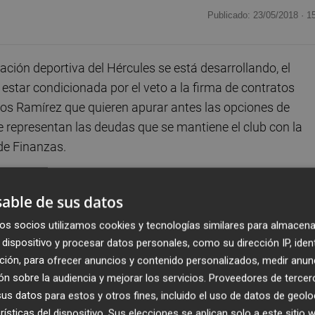
Publicado: 23/05/2018 ·
1
ación deportiva del Hércules se está desarrollando, el
estar condicionada por el veto a la firma de contratos
los Ramírez que quieren apurar antes las opciones de
 representan las deudas que se mantiene el club con la
 de Finanzas.
os Luque trabajan en la incorporación de un nuevo técnico,
able de sus datos
 ser un José Manuel Aira
que era la primera opción del
 los jugadores que vencen contrato para que continúen y,
os socios utilizamos cookies y tecnologías similares para almacena
dispositivo y procesar datos personales, como su dirección IP, iden
al, intensifican los contactos con agentes que representan
ción, para ofrecer anuncios y contenido personalizados, medir anun
 quedarán vacantes porque no se cuenta con el jugador
n sobre la audiencia y mejorar los servicios.
Proveedores de tercer
o en vigor (hay once en esa situación) o no. En el marco
s datos para estos y otros fines, incluido el uso de datos de geolo
ichas sub-23 con jugadores que puedan ser perfectamente
rísticas del dispositivo. Sus elecciones se aplican solo a este sitio