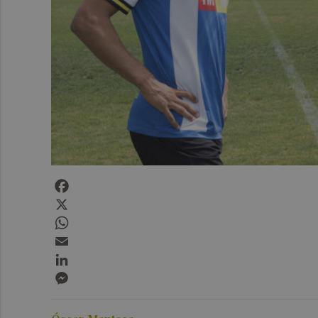
Facebook
X
WhatsApp
Email
LinkedIn
Messenger