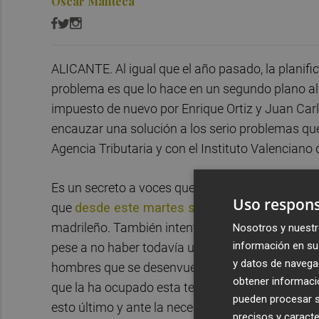
Óscar Manteca
ALICANTE. Al igual que el año pasado, la planific
problema es que lo hace en un segundo plano al 
impuesto de nuevo por Enrique Ortiz y Juan Car
encauzar una solución a los serio problemas que
Agencia Tributaria y con el Instituto Valenciano
Es un secreto a voces que Javier Portillo y Carl
Uso respons
que
desde este martes sabemos que no podrá
madrileño. También intentan seducir a alguno de
Nosotros y nuestr
información en su 
pese a no haber todavía una lista de bajas ofici
y datos de navega
hombres que se desenvuelven en posiciones que
obtener informació
que la ha ocupado esta temporada, tenga contrat
pueden procesar su
esto último y ante la necesidad de cubrir las f
precisos y caracte