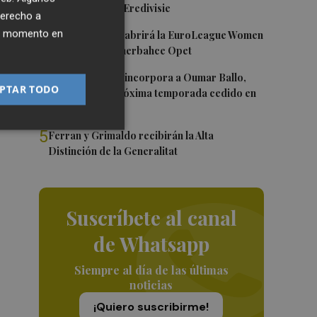
Róterdam de la Eredivisie
derecho a
3
ier momento en
Valencia Basket abrirá la EuroLeague Women
en casa ante Fenerbahce Opet
4
Valencia Basket incorpora a Oumar Ballo,
-
PTAR TODO
que jugará la próxima temporada cedido en
s
Galatasaray
5
Ferran y Grimaldo recibirán la Alta
Distinción de la Generalitat
Suscríbete al canal
de Whatsapp
Siempre al día de las últimas
noticias
¡Quiero suscribirme!