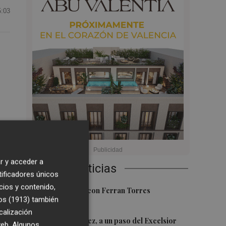
5:03
r y acceder a
Últimas Noticias
tificadores únicos
 a
cios y contenido,
1
Foios se vuelca con Ferran Torres
os (1913)
también
 de
calización
2
Mario Domínguez, a un paso del Excelsior
 web. Algunos