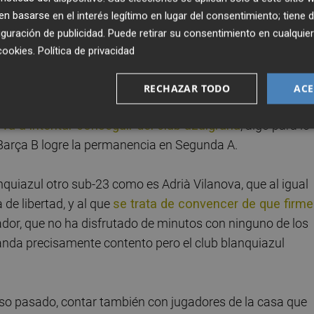
emprender por Madrid y Barcelona.
 basarse en el interés legítimo en lugar del consentimiento; tiene 
guración de publicidad
. Puede retirar su consentimiento en cualqu
cookies
.
Política de privacidad
ub porque se marcha concentrado con la selección sub
RECHAZAR TODO
ACE
o por el filial blaugrana pero conoce el interés del Hércule
 va a intentar conseguir del club azulgrana
, algo para lo
l Barça B logre la permanencia en Segunda A.
quiazul otro sub-23 como es Adrià Vilanova, que al igual
de libertad, y al que
se trata de convencer de que firme
gador, que no ha disfrutado de minutos con ninguno de los
 anda precisamente contento pero el club blanquiazul
urso pasado, contar también con jugadores de la casa que