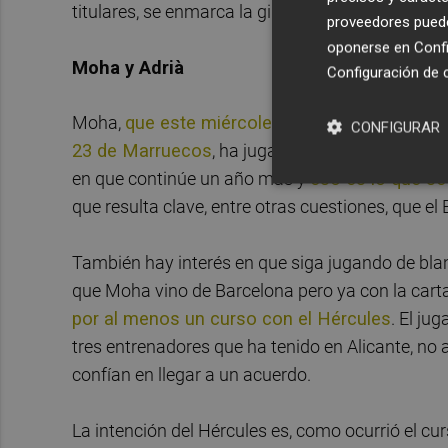
titulares, se enmarca la gira que Portillo va a 
proveedores pueden
oponerse en
Confi
Moha y Adrià
Configuración de 
Moha,
que este miércoles se despedía del cl
CONFIGURAR
23 de Marruecos
, ha jugado en calidad de cedid
en que continúe un año más y
eso es lo que se
que resulta clave, entre otras cuestiones, que e
También hay interés en que siga jugando de blan
que Moha vino de Barcelona pero ya con la carta 
por al menos un curso con el Hércules
. El ju
tres entrenadores que ha tenido en Alicante, no
confían en llegar a un acuerdo.
La intención del Hércules es, como ocurrió el c