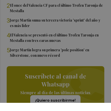
2
El once del Valencia CF para el último Trofeu Taronja de
Mestalla
3
Jorge Martín suma su tercera victoria 'sprint' del año y
es más líder
4
El Valencia se presentó en el último Trofeu Taronja en
Mestalla con tres caras nuevas
5
Jorge Martín logra su primera 'pole position' en
Silverstone, con nuevo récord
Suscríbete al canal de
Whatsapp
Siempre al día de las últimas noticias
¡Quiero suscribirme!