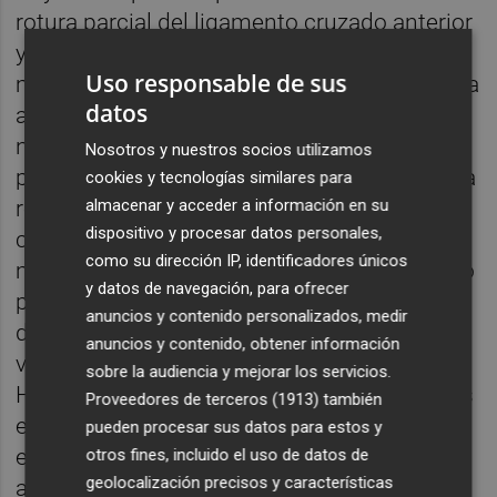
rotura parcial del ligamento cruzado anterior
y de los meniscos interno y externo que los
Uso responsable de sus
médicos en Chile aseguraron que le obligaba
datos
a pasar por el quirófano, pero en Argentina
no eran de la misma opinión. Con base al
Nosotros y nuestros socios utilizamos
primer diagnóstico el conjunto de la turística
cookies y tecnologías similares para
almacenar y acceder a información en su
región de Valparaíso le dejó sin ficha, no
dispositivo y procesar datos personales,
comunicándoselo al jugador, que en mes y
como su dirección IP, identificadores únicos
medio se recuperó y se encontró con que no
y datos de navegación, para ofrecer
podría jugar hasta 2019. Compagnucci
anuncios y contenido personalizados, medir
demandó al club chileno e hizo las maletas,
anuncios y contenido, obtener información
viajando hasta Murcia, donde Toni
sobre la audiencia y mejorar los servicios.
Hernández, socio de Quique Pina y entonces
Proveedores de terceros (1913)
también
el director deportivo del club grana, le
pueden procesar sus datos para estos y
esperaba con los brazos abiertos. El Murcia
otros fines, incluido el uso de datos de
geolocalización precisos y características
anunció su fichaje, pero el caos reinante le