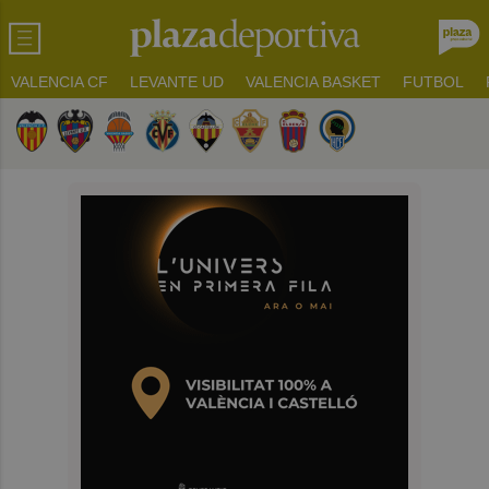
VALENCIA CF
LEVANTE UD
VALENCIA BASKET
FUTBOL