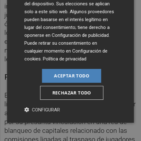
del dispositivo. Sus elecciones se aplican
impidió tramitar su ficha, por lo que el
solo a este sitio web. Algunos proveedores
jugador ha venido entrenando bajo las
pueden basarse en el interés legítimo en
órdenes de Manolo Herrero, pero siguiendo
lugar del consentimiento; tiene derecho a
los partidos desde la grada (tiene contrato
oponerse en
Configuración de publicidad
.
en vigor). Como quiera que ahora soplan
Puede retirar su consentimiento en
nuevos aires por la Nueva Condomina, Pina
cualquier momento en
Configuración de
le busca acomodo en otro club.
cookies
.
Política de privacidad
ACEPTAR TODO
Pasado herculano
RECHAZAR TODO
El empresario murciano se encuentra en
libertad con cargos, tras ser detenido y llegar
CONFIGURAR
a pasar dos semanas en prisión provisional
por su presunta vinculación en una red de
blanqueo de capitales relacionado con las
comisiones ligadas al traspaso de jugadores,