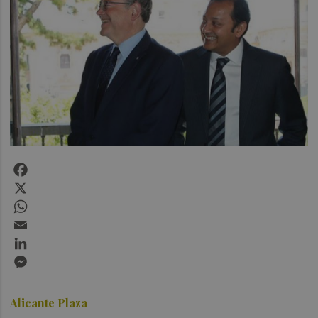
Facebook
X
WhatsApp
Email
LinkedIn
Messenger
Alicante Plaza