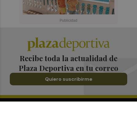
Recibe toda la actualidad de
Plaza Deportiva en tu correo
Quiero suscribirme
Suscríbete al Boletín
Todos los días a primera hora en tu email