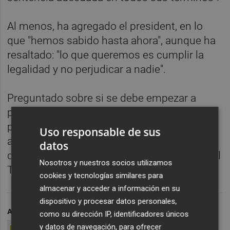
Al menos, ha agregado el president, en lo
que "hemos sabido hasta ahora", aunque ha
resaltado: "lo que queremos es cumplir la
legalidad y no perjudicar a nadie".
Preguntado sobre si se debe empezar a
pagar ahora, Puig ha dicho que "hay todavía
posibilidades de recursos por parte de los
Uso responsable de sus
afectados" y que, en cualquier caso, el fondo
datos
del asunto sobre el que se ha pronunciado el
Nosotros y nuestros socios utilizamos
TJUE "es discutible".
cookies y tecnologías similares para
almacenar y acceder a información en su
dispositivo y procesar datos personales,
ARCHIVADO EN
VALENCIA CF
HERCULES CF
XIMO P
como su dirección IP, identificadores únicos
y datos de navegación, para ofrecer
ELCHE CF
TJUE
COMISIÓN EUROPEA
IVF