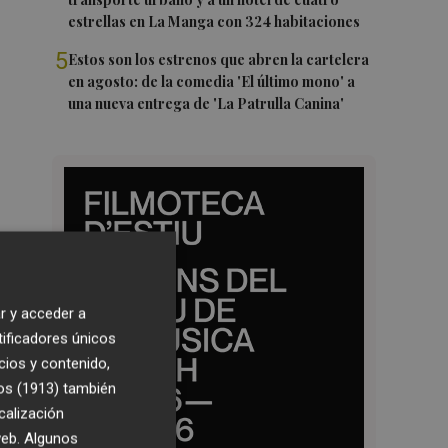
estrellas en La Manga con 324 habitaciones
5
Estos son los estrenos que abren la cartelera
en agosto: de la comedia 'El último mono' a
una nueva entrega de 'La Patrulla Canina'
r y acceder a
tificadores únicos
cios y contenido,
os (1913)
también
calización
 web. Algunos