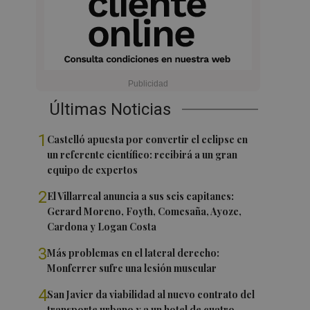
Últimas Noticias
1
Castelló apuesta por convertir el eclipse en
un referente científico: recibirá a un gran
equipo de expertos
2
El Villarreal anuncia a sus seis capitanes:
Gerard Moreno, Foyth, Comesaña, Ayoze,
Cardona y Logan Costa
3
Más problemas en el lateral derecho:
Monferrer sufre una lesión muscular
4
San Javier da viabilidad al nuevo contrato del
transporte urbano y a un hotel de cuatro