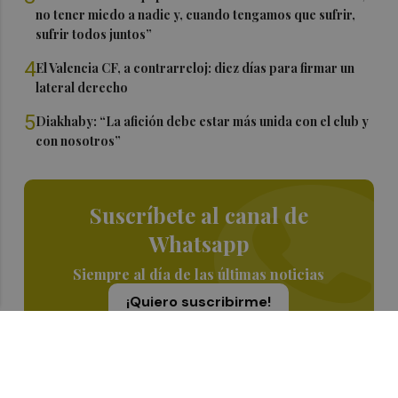
no tener miedo a nadie y, cuando tengamos que sufrir,
sufrir todos juntos”
4
El Valencia CF, a contrarreloj: diez días para firmar un
lateral derecho
5
Diakhaby: “La afición debe estar más unida con el club y
con nosotros”
Suscríbete al canal de
Whatsapp
Siempre al día de las últimas noticias
¡Quiero suscribirme!