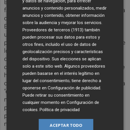
y datos de navegación, para ofrecer
El Hércules también defendía que el ya
anuncios y contenido personalizados, medir
famoso aval no había tenido efectos sobre la
anuncios y contenido, obtener información
competencia y sobre los intercambios entre
sobre la audiencia y mejorar los servicios.
Estados miembros, además de no depararle
Proveedores de terceros (1913)
también
una ventaja. El club recordaba que no
pueden procesar sus datos para estos y
participaba en competiciones europeas ; que
otros fines, incluido el uso de datos de
los ingresos derivados de la cesión de sus
geolocalización precisos y características
derechos de televisión no son objeto de
del dispositivo. Sus elecciones se aplican
solo a este sitio web. Algunos proveedores
competencia transfronteriza, además de que
pueden basarse en el interés legítimo en
hasta 2015 cuando se introdujo su
lugar del consentimiento; tiene derecho a
comercialización centralizada su importe era
oponerse en
Configuración de publicidad
.
"extremadamente bajo" y los clubes
Puede retirar su consentimiento en
modestos los vendían a una sola empresa y
cualquier momento en
Configuración de
por un precio determinado a partir de
cookies
.
Política de privacidad
parámetros que no estaban sujetos a
negociación; que en los ingresos por
ACEPTAR TODO