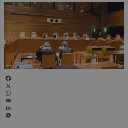
Facebook
X
WhatsApp
Email
LinkedIn
Messenger