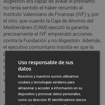
Aligestión era capaz de avalar el préstamo
no tenía sentido el haber recurrido al
Instituto Valenciano de Finanzas (IVF) y, por
el otro, que cuando la Caja de Ahorros del
Mediterráneo (CAM) ejecutó la garantía
precisamente el IVF emprendió acciones
contra la Fundación y no Aligestión. Además,
el ejecutivo comunitario insistía en que la
provisionalidad o no de la fianza resulta de
circunstancias posteriores a la concesión
Uso responsable de sus
del aval y, por tanto, impertinentes para la
datos
determinación de la existencia de una
Nosotros y nuestros socios utilizamos
ventaja.
cookies y tecnologías similares para
almacenar y acceder a información en su
"No se falseó la competencia"
dispositivo y procesar datos personales,
como su dirección IP, identificadores únicos