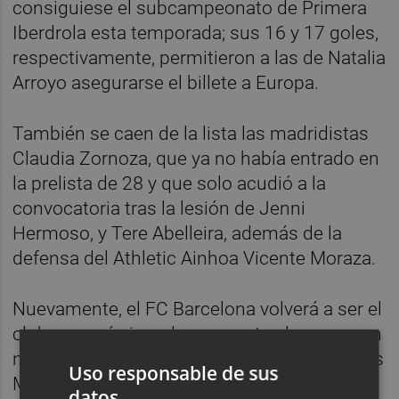
consiguiese el subcampeonato de Primera
Iberdrola esta temporada; sus 16 y 17 goles,
respectivamente, permitieron a las de Natalia
Arroyo asegurarse el billete a Europa.
También se caen de la lista las madridistas
Claudia Zornoza, que ya no había entrado en
la prelista de 28 y que solo acudió a la
convocatoria tras la lesión de Jenni
Hermoso, y Tere Abelleira, además de la
defensa del Athletic Ainhoa Vicente Moraza.
Nuevamente, el FC Barcelona volverá a ser el
club que más jugadoras aporte al grupo, con
nueve -la portera Sandra Paños, las defensas
Uso responsable de sus
Mapi León, Andrea Pereira e Irene Paredes,
datos