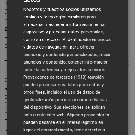
las centrocampistas Alexia Putellas, Patri
Nosotros y nuestros socios utilizamos
Guijarro, Aitana Bonmatí y Claudia Pina y la
cookies y tecnologías similares para
delantera Mariona Caldentey-, además de la
almacenar y acceder a información en su
zaguera Leila Ouahabi, que abandonó el
dispositivo y procesar datos personales,
equipo azulgrana hace algunas semanas
como su dirección IP, identificadores únicos
para recalar en el Manchester City.
y datos de navegación, para ofrecer
anuncios y contenido personalizados, medir
Tras golear el sábado a Australia en el Nuevo
anuncios y contenido, obtener información
sobre la audiencia y mejorar los servicios.
Colombino de Huelva (7-0), las españolas
Proveedores de terceros (1913)
también
afrontarán el viernes su último compromiso
pueden procesar sus datos para estos y
antes del torneo, un amistoso ante Italia en
otros fines, incluido el uso de datos de
el estadio Teofilo Patini de Castel di Sangro
geolocalización precisos y características
(17.00 horas). El debut en la Eurocopa se
del dispositivo. Sus elecciones se aplican
producirá el viernes 8 de julio contra
solo a este sitio web. Algunos proveedores
Finlandia en el Stadium MK de Milton
pueden basarse en el interés legítimo en
Keynes.
lugar del consentimiento; tiene derecho a