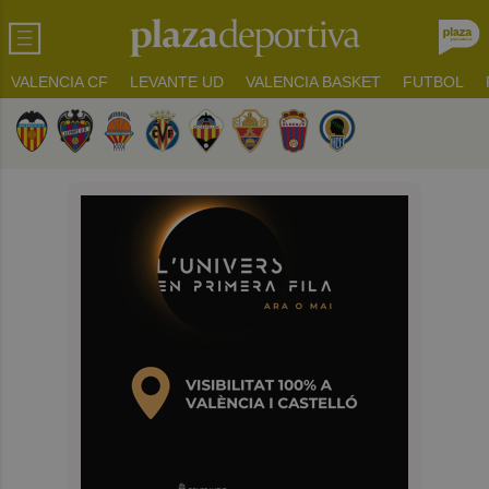
VALENCIA CF
LEVANTE UD
VALENCIA BASKET
FUTBOL