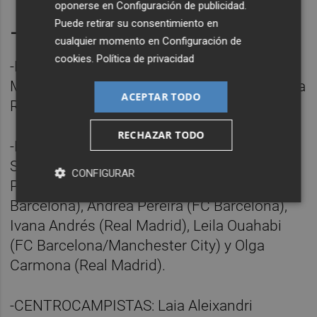
oponerse en
Configuración de publicidad
.
--CONVOCATORIA.
Puede retirar su consentimiento en
cualquier momento en
Configuración de
cookies
.
Política de privacidad
-PORTERAS: Lola Gallardo (Atlético de
Madrid), Sandra Paños (FC Barcelona) y Misa
ACEPTAR TODO
Rodríguez (Real Madrid).
RECHAZAR TODO
-DEFENSAS: Ona Batlle (Manchester United),
Sheila García (Atlético de Madrid), Irene
CONFIGURAR
Paredes (FC Barcelona), Mapi León (FC
Barcelona), Andrea Pereira (FC Barcelona),
Ivana Andrés (Real Madrid), Leila Ouahabi
(FC Barcelona/Manchester City) y Olga
Carmona (Real Madrid).
-CENTROCAMPISTAS: Laia Aleixandri