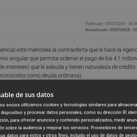
Publicado: 02/07/2018 ·
20:4
Actualizado: 03/07/2018 · 0
cial este miércoles la contraoferta que le hace la Agenc
nio singular que permita ordenar el pago de los 4,1 millo
de intereses) que le adeuda y tienen naturaleza de crédito
reconocidos como deuda ordinaria).
ncias de la Delegación Especial de València, donde a Quiqu
able de sus datos
do regional Manuel Cabrera y el jefe de recaudación Enri
os socios utilizamos cookies y tecnologías similares para almacena
dispositivo y procesar datos personales, como su dirección IP, iden
ción, para ofrecer anuncios y contenido personalizados, medir anun
s, Hacienda exige para la firma del nuevo convenio el pag
n sobre la audiencia y mejorar los servicios.
Proveedores de tercer
el abono de la suma restante siempre que se garantice co
s datos para estos y otros fines, incluido el uso de datos de geolo