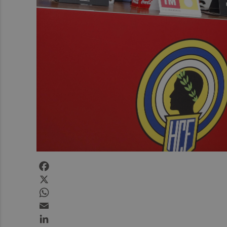
Facebook
X
WhatsApp
Email
LinkedIn