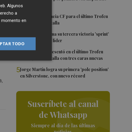
en Mestalla
 web. Algunos
 o
derecho a
2
El once del Valencia CF para el último Trofeu
ier momento en
Taronja de Mestalla
3
Jorge Martín suma su tercera victoria 'sprint'
del año y es más líder
PTAR TODO
do
4
El Valencia se presentó en el último Trofeu
Taronja en Mestalla con tres caras nuevas
5
Jorge Martín logra su primera 'pole position'
en Silverstone, con nuevo récord
a,
Suscríbete al canal
de Whatsapp
Siempre al día de las últimas
noticias