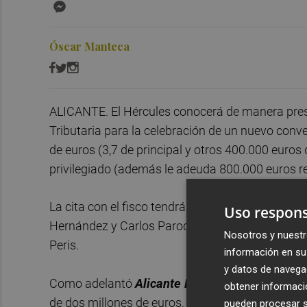
Messenger
Óscar Manteca
ALICANTE. El Hércules conocerá de manera presen
Tributaria para la celebración de un nuevo conve
de euros (3,7 de principal y otros 400.000 euros 
privilegiado (además le adeuda 800.000 euros 
La cita con el fisco tendrá lugar en las depende
Uso respons
Hernández y Carlos Parodi les esperan el delega
Nosotros y nuestr
Peris.
información en su 
y datos de navega
Como adelantó
Alicante Plaza
el pasado vierne
obtener informació
de dos millones de euros, aceptando fraccionar 
pueden procesar su