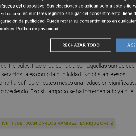
rísticas del dispositivo. Sus elecciones se aplican solo a este sitio
dero a primer requerimiento emitido por entidad de crédito
 basarse en el interés legítimo en lugar del consentimiento; tiene 
ás que alejada de la que el club le trasladó hace dos
guración de publicidad
. Puede retirar su consentimiento en cualqu
cantidad alguna a la firma y tampoco garantías.
cookies
.
Política de privacidad
meja, salvo en las garantías, al que hace justo un año
RECHAZAR TODO
ACE
ste se negó a suscribir. Desde entonces el club ha sufri
es y clientes, de tal forma que cuando por ejemplo no
d del Hércules, Hacienda se hacía con aquellas sumas que
 servicios tales como la publicidad. No obstante esos
sco no ha sufrido en estos meses una reducción significativ
do creciendo. Eso si, tampoco se ha incrementado ya que
IVF
TJUE
JUAN CARLOS RAMÍREZ
ENRIQUE ORTIZ