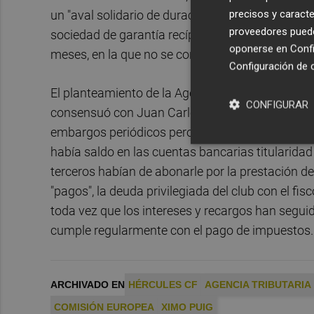
precisos y caracte
un "aval solidario de duración indefinida y paga
proveedores pueden
sociedad de garantía recíproca", una propuesta m
oponerse en
Confi
meses, en la que no se contemplaba el pago de 
Configuración de 
El planteamiento de la Agencia Tributaria se ase
CONFIGURAR
consensuó con Juan Carlos Ramírez y que luego e
embargos periódicos pero también sus proveedor
había saldo en las cuentas bancarias titularida
terceros habían de abonarle por la prestación de
"pagos", la deuda privilegiada del club con el fi
toda vez que los intereses y recargos han segui
cumple regularmente con el pago de impuestos.
ARCHIVADO EN
HÉRCULES CF
AGENCIA TRIBUTARIA
COMISIÓN EUROPEA
XIMO PUIG