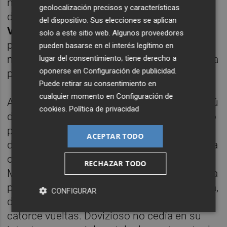
no quería dejar de ganar en Valencia. Por
geolocalización precisos y características
detrás,
Andrea Dovizioso
y
Alex Rins
.
del dispositivo. Sus elecciones se aplican
Valentino Rossi
rodaba entre los diez
solo a este sitio web. Algunos proveedores
primeros mientras Lorenzo quedaba mucho
pueden basarse en el interés legítimo en
más atrás. Rossi, por cierto, seguirá en liza la
lugar del consentimiento; tiene derecho a
oponerse en
Configuración de publicidad
.
próxima campaña, que correrá con 41 años.
Puede retirar su consentimiento en
cualquier momento en
Configuración de
A 18 vueltas para el final, se evaluaba el debú
cookies
.
Política de privacidad
de
Lecuona
, décimo séptimo entonces, pero
por delante de Rossi, Lorenzo o Pirro. Por
ACEPTAR TODO
delante, el campeón no quería dejar perder la
ocasión de acabar el Mundial con victoria.
RECHAZAR TODO
Marc Márquez, ambicioso siempre, superó la
posición de Quartararo para liderar la carrera,
CONFIGURAR
dejando atrás al italiano y a Miller, tercero, a
catorce vueltas. Dovizioso no cedía en su