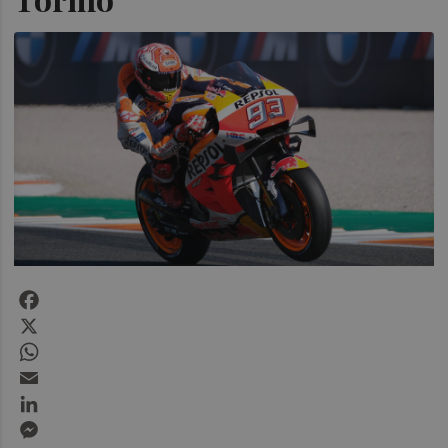
Facebook
X
WhatsApp
Email
LinkedIn
Messenger