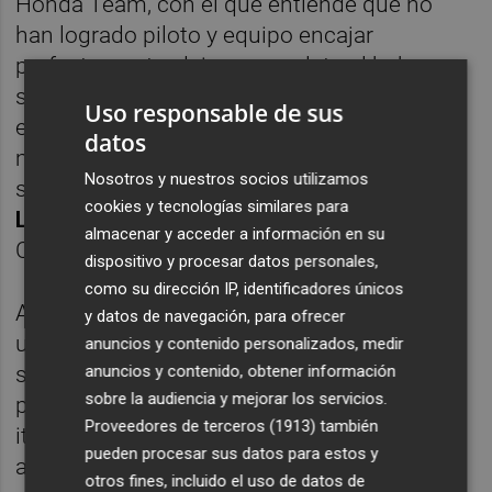
Honda Team, con el que entiende que no
han logrado piloto y equipo encajar
perfectamente, deja en su relato el haber
sido cinco veces campeón del Mundo -tres
Uso responsable de sus
en MotoGP y dos en 250cc-. Un piloto
datos
mayúsculo que lo dejaba, que compitió en
Nosotros y nuestros socios utilizamos
su última carrera, y otro, el valenciano
Iker
cookies y tecnologías similares para
Lecuona
, que debutaba en MotoGP en
almacenar y acceder a información en su
Cheste.
dispositivo y procesar datos personales,
como su dirección IP, identificadores únicos
Arrancó la carrera ante un circuito lleno, con
y datos de navegación, para ofrecer
un ambiente motero hasta la médula como
anuncios y contenido personalizados, medir
siempre sucede en Cheste. Y el primer paso
anuncios y contenido, obtener información
sobre la audiencia y mejorar los servicios.
por meta daba un grupo que lideraba el
Proveedores de terceros (1913)
también
italiano
Fabio Quartararo
, seguido del
pueden procesar sus datos para estos y
australiano
Jack Miller
y Marc Márquez, que
otros fines, incluido el uso de datos de