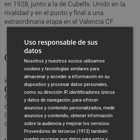
en 1928, junto a la de Cubells. Unido en la
rivalidad y en el punto y final a una
extraordinaria etapa en el Valencia CF.
Uso responsable de sus
datos
(54) MORENA, Fernando
Nosotros y nuestros socios utilizamos
cookies y tecnologías similares para
almacenar y acceder a información en su
(Jugador) Nacido en
Montevideo
dispositivo y procesar datos personales,
(Uruguay) el 2 de febrero de 1952
. En 1973
como su dirección IP, identificadores únicos
ficha por Peñarol y con el equipo aurinegro
y datos de navegación, para ofrecer
consigue durante seis años consecutivos
anuncios y contenido personalizados, medir
(del 73 al 78) ser el máximo goleador del
anuncios y contenido, obtener información
campeonato uruguayo.
sobre la audiencia y mejorar los servicios.
Proveedores de terceros (1913)
también
pueden procesar sus datos para estos y