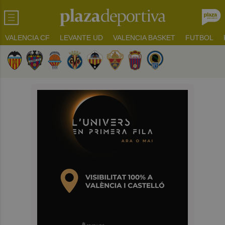
VALENCIA CF
LEVANTE UD
VALENCIA BASKET
FUTBOL