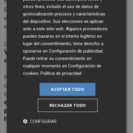
No pasa su trayectoria desapercibida en
otros fines, incluido el uso de datos de
España y en la temporada 1979/80 ficha por
geolocalización precisos y características
el Rayo Vallecano. Pese a sus 20 goles no
del dispositivo. Sus elecciones se aplican
evita el descenso de los franjirojos.
solo a este sitio web. Algunos proveedores
pueden basarse en el interés legítimo en
La temporada siguiente
(80/81) lo ficha el
lugar del consentimiento; tiene derecho a
oponerse en
Configuración de publicidad
.
Valencia CF
y hace
24 goles en la única
Puede retirar su consentimiento en
campaña
que estuvo con los de Mestalla.
cualquier momento en
Configuración de
cookies
.
Política de privacidad
No pasaría de haber sido un delantero más
de los que vistieron la camiseta del Valencia
ACEPTAR TODO
de no ser por convertirse en
el delantero
que marcó el gol que le dió al Valencia CF la
RECHAZAR TODO
primera Supercopa de Europa de su
historia
.
CONFIGURAR