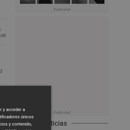
6
4:02
to
de
s
r y acceder a
tificadores únicos
Últimas Noticias
cios y contenido,
la