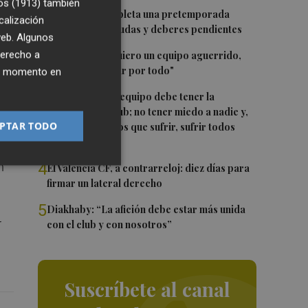
os (1913)
también
1
El Valencia completa una pretemporada
calización
irregular, con dudas y deberes pendientes
 web. Algunos
2
derecho a
Luís Castro: "Quiero un equipo aguerrido,
que vaya a luchar por todo"
ier momento en
3
Luís Castro: "El equipo debe tener la
o
identidad del club; no tener miedo a nadie y,
PTAR TODO
cuando tengamos que sufrir, sufrir todos
juntos”
n
4
El Valencia CF, a contrarreloj: diez días para
firmar un lateral derecho
5
Diakhaby: “La afición debe estar más unida
r
con el club y con nosotros”
Suscríbete al canal