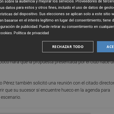
n sobre la audiencia y mejorar los servicios.
Proveedores de tercer
ecto en cadena que eso tendrá en el resto de cargos de
s datos para estos y otros fines, incluido el uso de datos de geolo
rísticas del dispositivo. Sus elecciones se aplican solo a este sitio
 basarse en el interés legítimo en lugar del consentimiento; tiene 
ha) insisten en que los criterios que rigen para
guración de publicidad
. Puede retirar su consentimiento en cualqu
 (Ley General Tributaria), también se contemplan en la
cookies
.
Política de privacidad
ón y son invariables. Es decir, que igual que tras el relev
RECHAZAR TODO
ACE
gencias para lograr un nuevo acuerdo de aplazamiento han
n nuevo cambio de responsable de Recaudación de la
mpoco hará que la propuesta presentada por el club hace u
o Pérez también solicitó una reunión con el citado directo
rrir que su sucesor sí encuentre hueco en la agenda para
 escenario.