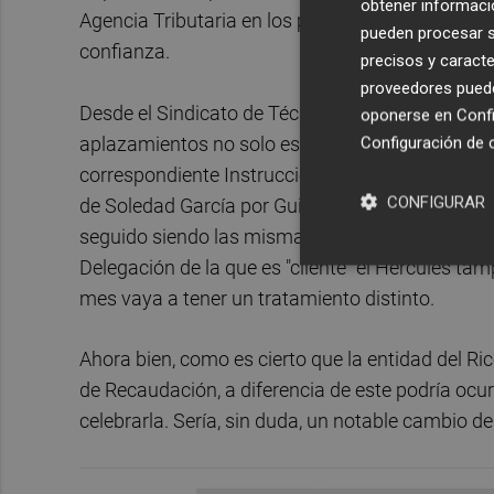
obtener informació
Agencia Tributaria en los próximos días y del ef
pueden procesar su
confianza.
precisos y caracte
proveedores pueden
Desde el Sindicato de Técnicos de Hacienda (Gest
oponerse en
Confi
aplazamientos no solo están legalmente tasados
Configuración de 
correspondiente Instrucción General de Recaudaci
CONFIGURAR
de Soledad García por Guillermo Barros las exi
seguido siendo las mismas para el Hércules, u
Delegación de la que es "cliente" el Hércules ta
mes vaya a tener un tratamiento distinto.
Ahora bien, como es cierto que la entidad del Ric
de Recaudación, a diferencia de este podría ocu
celebrarla. Sería, sin duda, un notable cambio de