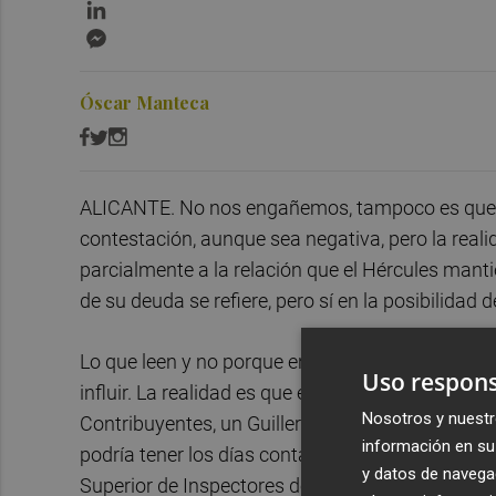
LinkedIn
Messenger
Óscar Manteca
ALICANTE. No nos engañemos, tampoco es que e
contestación, aunque sea negativa, pero la real
parcialmente a la relación que el Hércules manti
de su deuda se refiere, pero sí en la posibilidad
Lo que leen y no porque en Madrid y València g
Uso respons
influir. La realidad es que el director del depa
Nosotros y nuestr
Contribuyentes, un Guillermo Barros del que el 
información en su 
podría tener los días contados en el cargo (no 
y datos de navega
Superior de Inspectores desde 2000). Todo depe