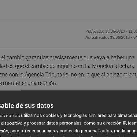
Publicado: 18/06/2018 ·
11:0
Actualizado: 19/06/2018 · 0
l cambio garantice precisamente que vaya a haber una
idad es que el cambio de inquilino en La Moncloa afectará
ene con la Agencia Tributaria: no en lo que al aplazamien
 de mantener una reunión.
obierne el mismo partido, aunque alguno crea que eso pue
able de sus datos
rtamento de Recaudación de la Delegación Central de Grande
os socios utilizamos cookies y tecnologías similares para almacena
Hércules espera que le de cita desde hace ya dos meses,
dispositivo y procesar datos personales, como su dirección IP, iden
en Hacienda y es que Barros es Funcionario del Cuerpo
ción, para ofrecer anuncios y contenido personalizados, medir anun
nderá del nombramiento de un nuevo director general de 