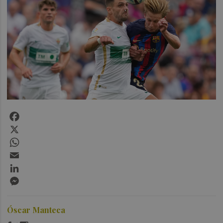
Facebook
X
WhatsApp
Email
LinkedIn
Messenger
Óscar Manteca