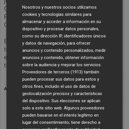
jugadores de la actual plantilla, como
Nosotros y nuestros socios utilizamos
Gonzalo Verdú, Pere Milla, Helibelton
cookies y tecnologías similares para
Palacios, Carlos Clerc, Omar Mascarell, Fidel
almacenar y acceder a información en su
Chaves o Tete Morente,
dispositivo y procesar datos personales,
como su dirección IP, identificadores únicos
Ex dirigentes, ex técnicos y periodistas han
y datos de navegación, para ofrecer
tomado la palabra durante el acto para
anuncios y contenido personalizados, medir
explicar lo que significa el Elche en su
anuncios y contenido, obtener información
trayectoria profesional.
sobre la audiencia y mejorar los servicios.
Proveedores de terceros (1913)
también
pueden procesar sus datos para estos y
otros fines, incluido el uso de datos de
ARCHIVADO EN
ELCHE CF
CENTENARIO ECF
ELCHE
geolocalización precisos y características
del dispositivo. Sus elecciones se aplican
solo a este sitio web. Algunos proveedores
pueden basarse en el interés legítimo en
lugar del consentimiento; tiene derecho a