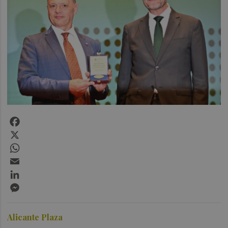
Facebook
X
WhatsApp
Email
LinkedIn
Messenger
Alicante Plaza