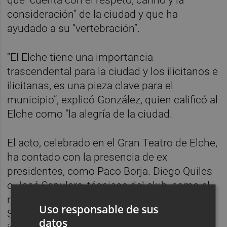
consideración” de la ciudad y que ha
ayudado a su “vertebración”.
“El Elche tiene una importancia
trascendental para la ciudad y los ilicitanos e
ilicitanas, es una pieza clave para el
municipio”, explicó González, quien calificó al
Elche como “la alegría de la ciudad.
El acto, celebrado en el Gran Teatro de Elche,
ha contado con la presencia de ex
presidentes, como Paco Borja. Diego Quiles
o José Sepulcre, técnicos del club, como el
nuevo entrenador, Samuel Beccacece, y
Uso responsable de sus
Sergio Mantecón, secretario técnico, y
datos