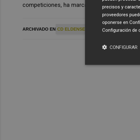
competiciones, ha marcado un gol, ha dado cu
precisos y caracte
proveedores pueden
oponerse en
Confi
ARCHIVADO EN
CD ELDENSE
ÁLEX BERNAL
Configuración de 
CONFIGURAR