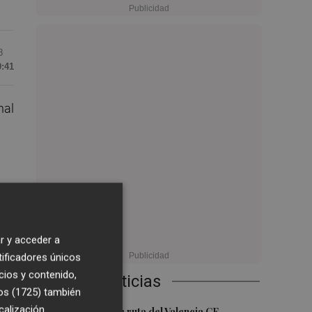
8
9:41
nal
n y
r y acceder a
tificadores únicos
.
cios y contenido,
Últimas Noticias
os (1725)
también
calización
La nueva hoja de ruta del Valencia CF