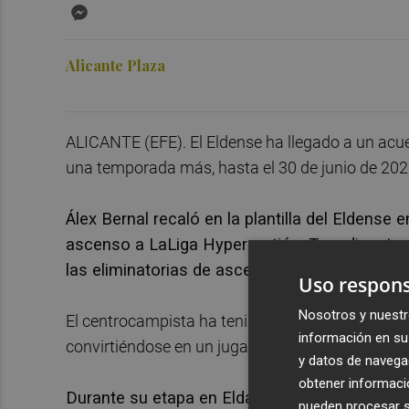
Messenger
Alicante Plaza
ALICANTE (EFE). El Eldense ha llegado a un acue
una temporada más, hasta el 30 de junio de 202
Álex Bernal recaló en la plantilla del Eldense 
ascenso a LaLiga Hypermotión. Tras disputar 
las eliminatorias de ascenso pudo celebrar un 
Uso respons
Nosotros y nuestr
El centrocampista ha tenido protagonismo en la
información en su 
convirtiéndose en un jugador importante en la pe
y datos de navega
obtener informació
Durante su etapa en Elda, Álex Bernal ha dispu
pueden procesar su