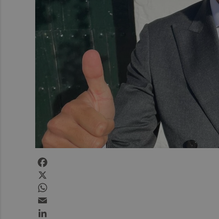
Facebook
X
WhatsApp
Email
LinkedIn