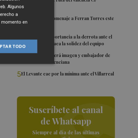
1
 web. Algunos
derecho a
2
Foios rendirá homenaje a Ferran Torres este
ier momento en
viernes
3
Sotelo resta importancia a la derrota ante el
Villarreal y destaca la solidez del equipo
PTAR TODO
4
Ferran Torres será imagen y embajador de
la Comunitat Valenciana
5
El Levante cae por la mínima ante el Villarreal
Suscríbete al canal
de Whatsapp
Siempre al día de las últimas