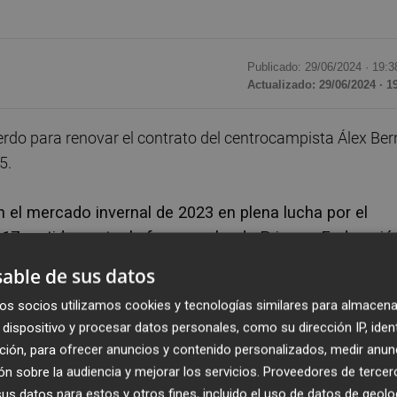
Publicado: 29/06/2024 ·
19:3
Actualizado: 29/06/2024 · 1
rdo para renovar el contrato del centrocampista Álex Ber
5.
en el mercado invernal de 2023 en plena lucha por el
17 partidos entre la fase regular de Primera Federació
histórico salto al fútbol profesional.
able de sus datos
os socios utilizamos cookies y tecnologías similares para almacena
 segunda categoría del fútbol español como azulgrana,
dispositivo y procesar datos personales, como su dirección IP, iden
rmanencia del Eldense al disputar un total de 34 partidos
ción, para ofrecer anuncios y contenido personalizados, medir anun
n sobre la audiencia y mejorar los servicios.
Proveedores de tercer
tado 53 partidos oficiales entre todas las
s datos para estos y otros fines, incluido el uso de datos de geolo