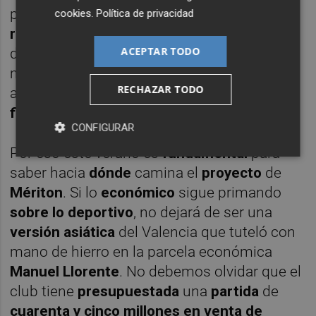
pertenecían a
Jorge Mendes
), el
cookies
.
Política de privacidad
resultado
fue una
catástrofe
de las
ACEPTAR TODO
dimensiones que todos ya conocemos. Por
mucho que la frase sentara muy mal aquel
RECHAZAR TODO
año en el club, en aquel verano
se hicieron
fichajes, pero no
se contrataron
refuerzos
.
CONFIGURAR
Por eso este verano es
fundamental
para
saber hacia
dónde
camina el
proyecto
de
Mériton
. Si lo
económico
sigue primando
sobre lo deportivo
, no dejará de ser una
versión asiática
del Valencia que tuteló con
mano de hierro en la parcela económica
Manuel Llorente
. No debemos olvidar que el
club tiene
presupuestada
una
partida
de
cuarenta y cinco millones en venta de