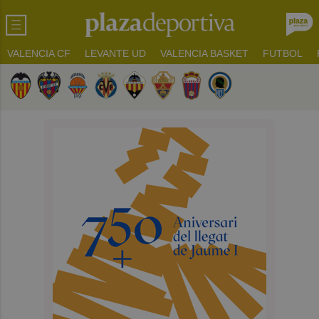
VALENCIA CF
LEVANTE UD
VALENCIA BASKET
FUTBOL