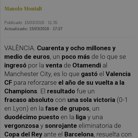
Manolo Montalt
Publicado: 15/03/2018 ·
11:35
Actualizado: 15/03/2018 · 17:27
VALÈNCIA.
Cuarenta y ocho millones y
medio de euros
, un
poco más
de lo que se
ingresó
por la
venta
de
Otamendi
al
Manchester City, es lo que
gastó
el
Valencia
CF
para reforzarse
el año de su vuelta a la
Champions
. El
resultado
fue un
fracaso
absoluto
con
una sola victoria
(0-1
en Lyon) en la
fase de grupos
, un
duodécimo puesto
en la
liga
y una
vergonzosa
y
sonrojante
eliminatoria de
Copa del Rey
ante el
Barcelona
, resuelta con