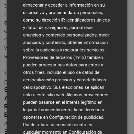
transmisión ante los fichajes que su
almacenar y acceder a información en su
dispositivo y procesar datos personales,
representante
Jorge Mendes
decidió
como su dirección IP, identificadores únicos
colocar
sin
control
alguno en el club. Si a
y datos de navegación, para ofrecer
ello le unimos el
traspaso
del jugador clave
anuncios y contenido personalizados, medir
del equipo en la faceta defensiva aquel
anuncios y contenido, obtener información
verano,
Otamendi
, no será muy complicado
sobre la audiencia y mejorar los servicios.
averiguar las claves del
naufragio
.
Proveedores de terceros (1913)
también
pueden procesar sus datos para estos y
Se pagaron
22 millones
de euros al Mónaco
otros fines, incluido el uso de datos de
geolocalización precisos y características
por
Aymen Abdennour
,
diez
al Celta por
del dispositivo. Sus elecciones se aplican
Santi Mina
,
nueve y medio
al Braga por
solo a este sitio web. Algunos proveedores
Aderllan
Santos
y
siete
al Brujas por
Matt
pueden basarse en el interés legítimo en
Ryan
. A este grupo hay que añadir a
Zakaría
lugar del consentimiento; tiene derecho a
Bakkali
(que vino
libre
del PSV Eindhoven) y
oponerse en
Configuración de publicidad
.
a
Danilo Barbosa
que vino
cedido
por el
Puede retirar su consentimiento en
Braga (pero cuyo 90% de los derechos
cualquier momento en
Configuración de