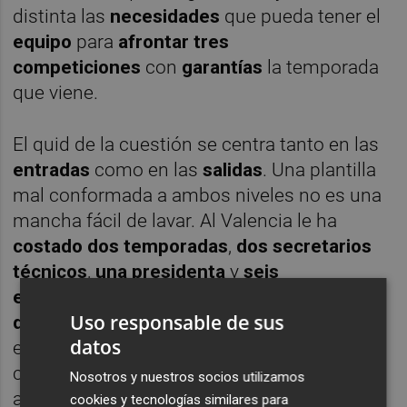
distinta las
necesidades
que pueda tener el
equipo
para
afrontar
tres
competiciones
con
garantías
la temporada
que viene.
El quid de la cuestión se centra tanto en las
entradas
como en las
salidas
. Una plantilla
mal conformada a ambos niveles no es una
mancha fácil de lavar. Al Valencia le ha
costado
dos temporadas
,
dos secretarios
técnicos
,
una presidenta
y
seis
entrenadores
(incluido el actual)
Uso responsable de sus
deshacer
el
desastre
que se perpetró en
datos
el
verano de 2015,
con
Nuno
Espírito Santo
con las manos libres por parte de
Peter Lim
Nosotros y nuestros socios utilizamos
a la hora de actuar como correa de
cookies y tecnologías similares para