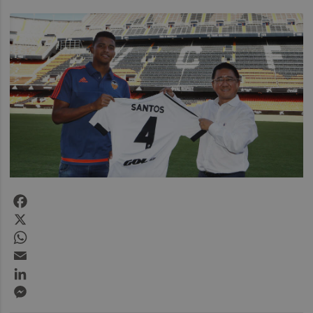
Facebook
X
WhatsApp
Email
LinkedIn
Messenger