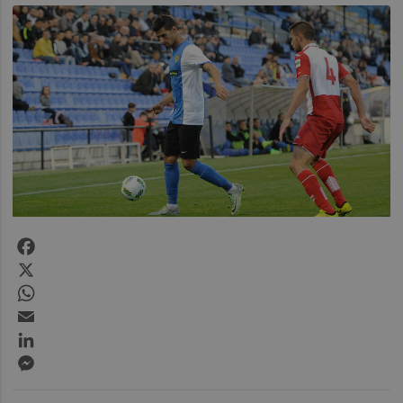
Facebook
X
WhatsApp
Email
LinkedIn
Messenger