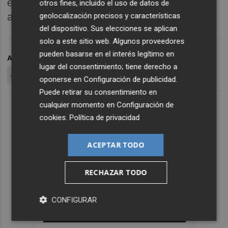
estado sobre el césped en partido oficial, ha
otros fines, incluido el uso de datos de
anotado 10 goles (nueve en Liga).
geolocalización precisos y características
del dispositivo. Sus elecciones se aplican
solo a este sitio web. Algunos proveedores
pueden basarse en el interés legítimo en
ARCHIVADO EN
MIGUEL ÁNGEL NIETO
HÉRCULES CF
lugar del consentimiento; tiene derecho a
JOSÉ FRAN
JAVIER PORTILLO
oponerse en
Configuración de publicidad
.
Puede retirar su consentimiento en
cualquier momento en
Configuración de
cookies
.
Política de privacidad
ACEPTAR TODO
RECHAZAR TODO
CONFIGURAR