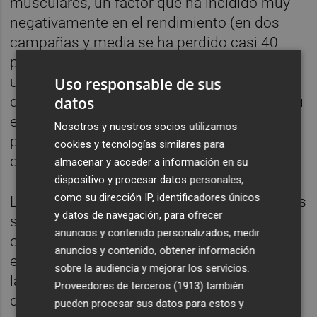
musculares, un factor que ha incidido muy
negativamente en el rendimiento (en dos
campañas y media se ha perdido casi 40
partidos por esa razón) de un jugador con
una calidad incontestable (para el recuerdo
Uso responsable de sus
datos
queda, por ejemplo, su pase de gol a Chechu
en el Salto del Caballo), pero de la que ha
Nosotros y nuestros socios utilizamos
podido dar muestra en Alicante con
cookies y tecnologías similares para
cuentagotas.
almacenar y acceder a información en su
dispositivo y procesar datos personales,
como su dirección IP, identificadores únicos
Los números de Nieto de blanquiazul son los
y datos de navegación, para ofrecer
siguientes: ha participado en 62 partidos
anuncios y contenido personalizados, medir
oficiales, de los que 50 han sido de Liga (24
anuncios y contenido, obtener información
en la 1015/16; 21 en la 2016/17; y cinco en
sobre la audiencia y mejorar los servicios.
la presente campaña), siete de Copa y cinco
Proveedores de terceros (1913)
también
de 'Play-off'. En los 3.872 minutos que ha
pueden procesar sus datos para estos y