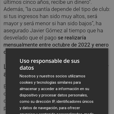
últimos cinco años, recibe un dinero".
Además, "la cuantía depende del tipo de club:
si tus ingresos han sido muy altos, será
mayor y será menor si han sido bajos”, ha
asegurado Javier Gómez al tiempo que ha
desvelado que el pago
se realizaría
mensualmente entre octubre de 2022 y enero
de 2023.
Uso responsable de sus
Los recién descendidos suelen volver
datos
a la categoría
Nosotros y nuestros socios utilizamos
cookies y tecnologías similares para
Es por esta ayuda, creciente en los últimos
almacenar y acceder a información en su
campeonatos, que los clubes que
dispositivo y procesar datos personales,
descienden a Segunda División marcan el
como su dirección IP, identificadores únicos
primer año como el más importante de cara
y datos de navegación, para ofrecer