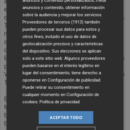
a recuperar la categoría. El Espanyol se
anuncios y contenido personalizados, medir
anuncios y contenido, obtener información
embolsó, tras su descenso en 2020, una
sobre la audiencia y mejorar los servicios.
cantidad que rondó los 30 millones de euros.
Proveedores de terceros (1913)
también
Tanto es así que la entidad catalana
pueden procesar sus datos para estos y
mantuvo en sus filas fichajes ejecutados
otros fines, incluido el uso de datos de
durante el invierno de la temporada en que
geolocalización precisos y características
descendió, como Raúl de Tomás o Adri
del dispositivo. Sus elecciones se aplican
Embarba, que precisamente fueron firmados
solo a este sitio web. Algunos proveedores
para evitar la caída. El Mallorca, como el
pueden basarse en el interés legítimo en
lugar del consentimiento; tiene derecho a
Valladolid estas pasadas navidades, percibió
oponerse en
Configuración de publicidad
.
13 millones y unos 18 el Leganés.
Puede retirar su consentimiento en
cualquier momento en
Configuración de
El caso tanto del propio Espanyol o el del
cookies
.
Política de privacidad
Mallorca fue exitoso. Tanto pericos como
bermellones retornaron al año siguiente de
ACEPTAR TODO
bajar a la Primera División. Y es que ver a los