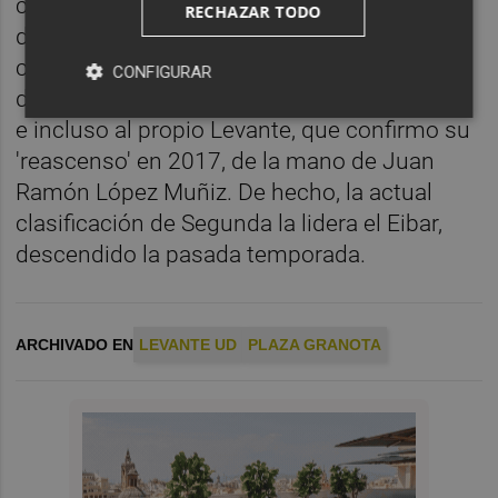
clubes volver a subir a Primera en cuestión
RECHAZAR TODO
de un año ha sido habitual en las últimas
campañas: los dos casos citados se unen al
CONFIGURAR
del Huesca en 2020 (volvió a bajar en 2021)
e incluso al propio Levante, que confirmo su
'reascenso' en 2017, de la mano de Juan
Ramón López Muñiz. De hecho, la actual
clasificación de Segunda la lidera el Eibar,
descendido la pasada temporada.
ARCHIVADO EN
LEVANTE UD
PLAZA GRANOTA