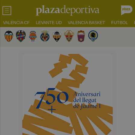
VALENCIA CF
LEVANTE UD
VALENCIA BASKET
FUTBOL