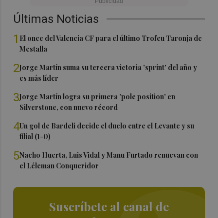
Últimas Noticias
1
El once del Valencia CF para el último Trofeu Taronja de
Mestalla
2
Jorge Martín suma su tercera victoria 'sprint' del año y
es más líder
3
Jorge Martín logra su primera 'pole position' en
Silverstone, con nuevo récord
4
Un gol de Bardeli decide el duelo entre el Levante y su
filial (1-0)
5
Nacho Huerta, Luis Vidal y Manu Furtado renuevan con
el Léleman Conqueridor
Suscríbete al canal de