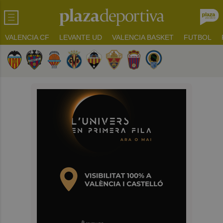
VALENCIA CF
LEVANTE UD
VALENCIA BASKET
FUTBOL