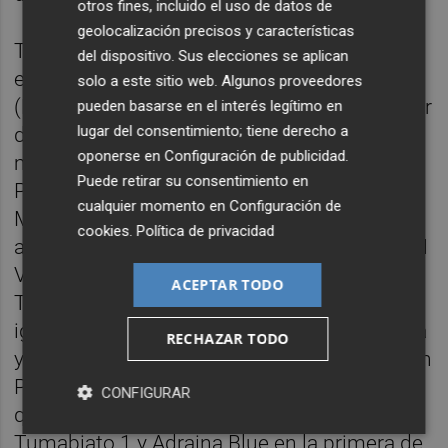
otros fines, incluido el uso de datos de
geolocalización precisos y características
Tras obtenerse los tiempos compensados
del dispositivo. Sus elecciones se aplican
en ORC 1-2 el podio se cerraba con Trabuco
solo a este sitio web. Algunos proveedores
(RCN Torrevieja), Ebury Foster Siwss (LN Mar
pueden basarse en el interés legítimo en
lugar del consentimiento; tiene derecho a
de Alborán) y Fenicio (Marina de Salinas),
oponerse en
Configuración de publicidad
.
mientras que en ORC 3 Brej (CN Villa de San
Puede retirar su consentimiento en
Pedro), Nemox-BNFIX (RCR Cartagena) y
cualquier momento en
Configuración de
Mevilla-Jumbuck (RCN Torrevieja) subieron
cookies
.
Política de privacidad
al cajón. Ozu 2 (RCN de Torrevieja), Brito (CN
Villa de San Pedro) y Fronkonstin (RCN
ACEPTAR TODO
Torrevieja) hicieron lo propio en ORC 4, al
igual que Tucana I (CN Campoamor), Impala
RECHAZAR TODO
y Pluma de Hierro, ambos del CN Villa de San
Pedro. Los podios de la Division 1 y 2
CONFIGURAR
quedaron configurados con Grecio,
Tumabiato 1 y Adraina Blue en la primera de