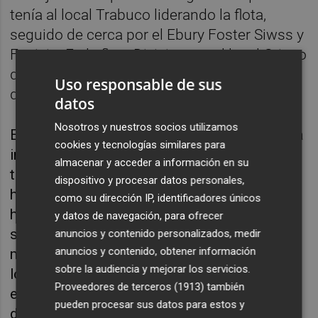
tenía al local Trabuco liderando la flota,
seguido de cerca por el Ebury Foster Siwss y
Fenicio. En la flota Division era el local Griego
que asumía el mando de manera clara, algo
Uso responsable de sus
que también hizo Mandanga en el grupo 2.
datos
Nosotros y nuestros socios utilizamos
En el último tramo, con una ligera subida en la
cookies y tecnologías similares para
intensidad del viento, hacía que el Trabuco
almacenar y acceder a información en su
tomase el mando siendo el primero en llegar
dispositivo y procesar datos personales,
haciéndolo a las 14.47 horas con cerca de 2
como su dirección IP, identificadores únicos
horas en completar el recorrido. El Ozu 2, por
y datos de navegación, para ofrecer
su parte, cruzaba la línea de llegada 5
anuncios y contenido personalizados, medir
anuncios y contenido, obtener información
minutos más tarde: 14:52 horas. Tras ellos
sobre la audiencia y mejorar los servicios.
los barcos fueron llegando de manera
Proveedores de terceros (1913)
también
escalonada y bastante agrupada, con pocas
pueden procesar sus datos para estos y
diferencias entre unos y otros.