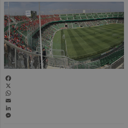
Facebook
X
WhatsApp
Email
LinkedIn
Messenger