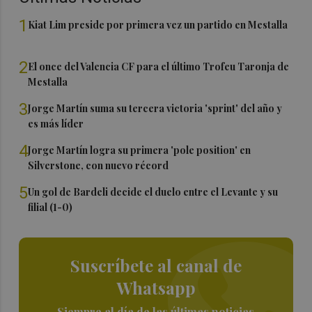
1
Kiat Lim preside por primera vez un partido en Mestalla
2
El once del Valencia CF para el último Trofeu Taronja de
Mestalla
3
Jorge Martín suma su tercera victoria 'sprint' del año y
es más líder
4
Jorge Martín logra su primera 'pole position' en
Silverstone, con nuevo récord
5
Un gol de Bardeli decide el duelo entre el Levante y su
filial (1-0)
Suscríbete al canal de
Whatsapp
Siempre al día de las últimas noticias