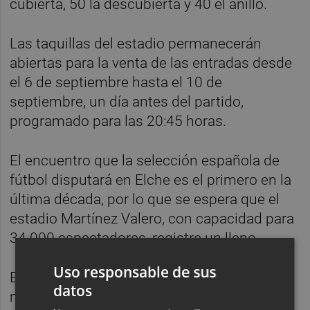
cubierta, 50 la descubierta y 40 el anillo.
Las taquillas del estadio permanecerán
abiertas para la venta de las entradas desde
el 6 de septiembre hasta el 10 de
septiembre, un día antes del partido,
programado para las 20:45 horas.
El encuentro que la selección española de
fútbol disputará en Elche es el primero en la
última década, por lo que se espera que el
estadio Martínez Valero, con capacidad para
34.000 espectadores, registre un lleno.
Uso responsable de sus
El partido ante la actual subcampeona del
datos
mundo supone, además, el debut de la