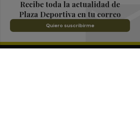
Recibe toda la actualidad de
Plaza Deportiva en tu correo
Quiero suscribirme
Suscríbete al Boletín
Todos los días a primera hora en tu email
¡Quiero suscribirme!
Síguenos en redes
Plaza Deportiva, desde cualquier medio