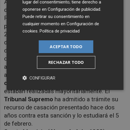
Además, es abogado y gestor de entidades
lugar del consentimiento; tiene derecho a
deportivas.
oponerse en
Configuración de publicidad
.
Puede retirar su consentimiento en
Rafael Louzán (
Pontevedra
, 1967) es
cualquier momento en
Configuración de
presidente de la
Federación Gallega
desde
cookies
.
Política de privacidad
2014 y expresidente del
PP
en Pontevedra y
de la
Diputación
, tiene recurrida una condena
ACEPTAR TODO
de siete años de inhabilitación para empleo o
cargo público, por un delito de prevaricación
RECHAZAR TODO
al conceder una subvención de 86.311 euros
a una empresa para obras de mejora en el
CONFIGURAR
campo de fútbol de Moraña
, cuando ya
estaban realizadas mayoritariamente.
El
Tribunal Supremo
ha admitido a trámite su
recurso de casación presentado hace dos
años contra esta sanción y lo estudiará el 5
de febrero.