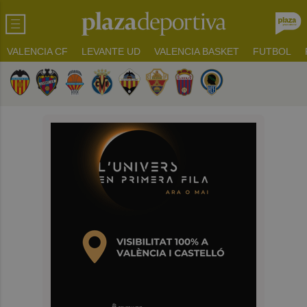
VALENCIA CF
LEVANTE UD
VALENCIA BASKET
FUTBOL