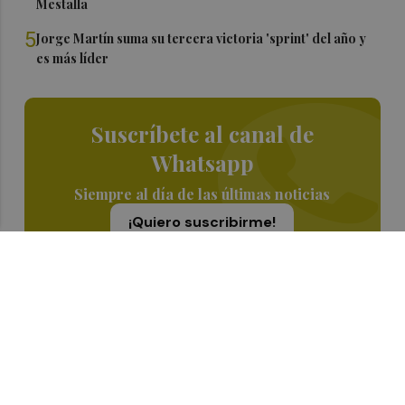
Mestalla
5
Jorge Martín suma su tercera victoria 'sprint' del año y
es más líder
Suscríbete al canal de
Whatsapp
Siempre al día de las últimas noticias
¡Quiero suscribirme!