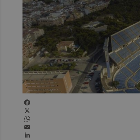
Facebook
X
WhatsApp
Email
LinkedIn