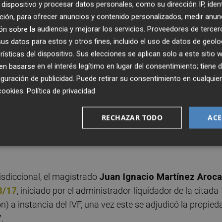
dispositivo y procesar datos personales, como su dirección IP, iden
a el
banco del Consell
: este buscaba que se resolviera e
ción, para ofrecer anuncios y contenido personalizados, medir anun
un nuevo convenio de uso, con otras condiciones.
n sobre la audiencia y mejorar los servicios.
Proveedores de tercer
s datos para estos y otros fines, incluido el uso de datos de geolo
á fechado este 2 de febrero, es recurrible ante la
Audienc
rísticas del dispositivo. Sus elecciones se aplican solo a este sitio
 pero supone un revés importante para el
IVF y, por extensi
 basarse en el interés legítimo en lugar del consentimiento; tiene 
guración de publicidad
. Puede retirar su consentimiento en cualqu
 un gobierno autonómico distinto del actual y es que eran
cookies
.
Política de privacidad
 en el
Palau
cuando el banco del Consell instó la resoluc
VOX
. Además, la sentencia llega en un momento en el qu
RECHAZAR TODO
ACE
en subsede del
Mundial 2030
, el premio menor (pero que
) al que opta por el estado cochambroso, rozando la ruina
risdiccional, el magistrado
Juan Ignacio Martínez Aroca
8/17
, iniciado por el administrador-liquidador de la citada
n) a instancia del IVF, una vez este se adjudicó la propied
.