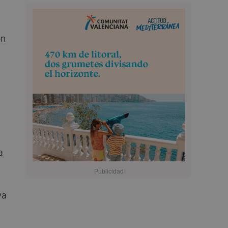
ón
a
ya