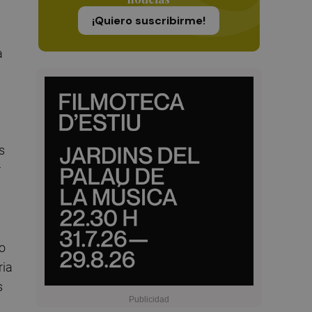
¡Quiero suscribirme!
a
s
r
mo
ria
s