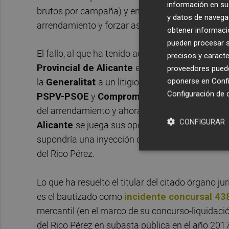
información en su 
brutos por campaña) y en contra de lo que querí
y datos de navega
arrendamiento y forzar así a la celebración de 
obtener informació
pueden procesar su
El fallo, al que ha tenido acceso este medio y est
precisos y caracte
Provincial de Alicante
en el plazo de 20 días,
proveedores pueden
oponerse en
Confi
la
Generalitat
a un litigio iniciado, eso sí, por
Configuración de 
PSPV-PSOE
y
Compromís
quienes gobernaban
del arrendamiento y ahora lo hace el
PPCV
con
CONFIGURAR
Alicante
se juega sus opciones de convertirse 
supondría una inyección de capital significativo
del Rico Pérez.
Lo que ha resuelto el titular del citado órgano ju
es el bautizado como
incidente concursal 43
mercantil (en el marco de su concurso-liquidació
del Rico Pérez en subasta pública en el año 2017