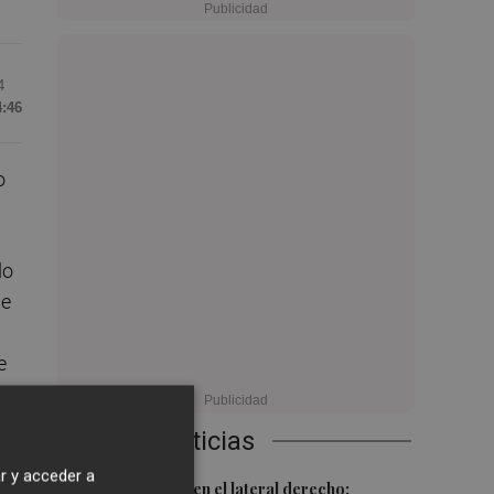
4
4:46
o
do
de
e
Últimas Noticias
r y acceder a
1
Más problemas en el lateral derecho: