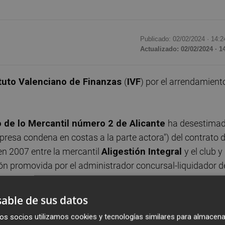
Publicado: 02/02/2024 ·
14:2
Actualizado: 02/02/2024 · 1
ituto Valenciano de Finanzas
(
IVF
) por el arrendamient
 de lo Mercantil
número 2 de Alicante
ha desestima
resa condena en costas a la parte actora") del contrato 
en 2007 entre la mercantil
Aligestión Integral
y el club y
ón promovida por el administrador concursal-liquidador d
able de sus datos
iendo uso del Rico Pérez hasta 2032 en las mismas
os socios utilizamos cookies y tecnologías similares para almacena
nual estipulado en el contrato; el 7% de sus ingresos