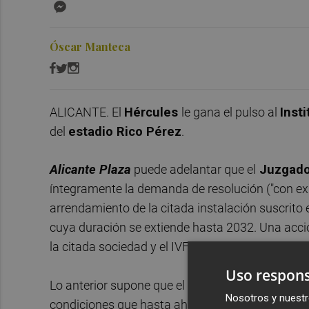
Messenger
Óscar Manteca
ALICANTE. El
Hércules
le gana el pulso al
Inst
del
estadio Rico Pérez
.
Alicante Plaza
puede adelantar que el
Juzgado
íntegramente la demanda de resolución ("con exp
arrendamiento de la citada instalación suscrito 
cuya duración se extiende hasta 2032. Una acci
la citada sociedad y el IVF.
Uso respons
Lo anterior supone que el Hércules seguirá hac
Nosotros y nuestr
condiciones que hasta ahora (pagando el canon a