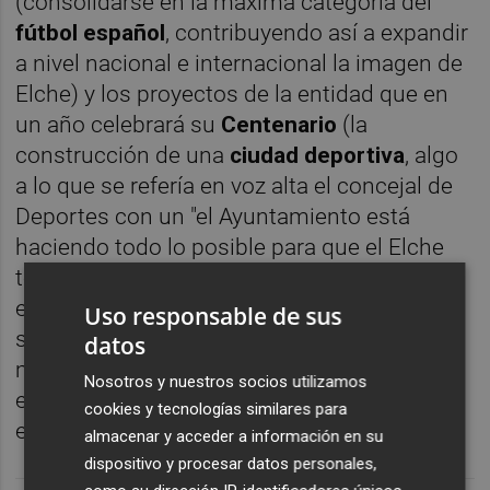
(consolidarse en la máxima categoría del
fútbol español
, contribuyendo así a expandir
a nivel nacional e internacional la imagen de
Elche) y los proyectos de la entidad que en
un año celebrará su
Centenario
(la
construcción de una
ciudad deportiva
, algo
a lo que
se refería en voz alta el concejal de
Deportes con un "el Ayuntamiento está
haciendo todo lo posible para que el Elche
tenga esa instalación", cuando la comitiva
enfilaba el despacho de
Alcaldía
) estuvieron
Uso responsable de sus
sobre la mesa en una cita que las partes
datos
manifestaban que había servido para seguir
Nosotros y nuestros socios utilizamos
explorando la relación "fluida y cercana"
cookies y tecnologías similares para
existente entre ellas.
almacenar y acceder a información en su
dispositivo y procesar datos personales,