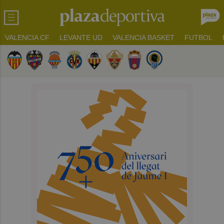
VALENCIA CF
LEVANTE UD
VALENCIA BASKET
FUTBOL