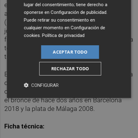
españolas, ya con el billete a Tokio
lugar del consentimiento; tiene derecho a
oponerse en
Configuración de publicidad
.
asegurado, volverán a competir este lunes
Puede retirar su consentimiento en
(17.30 horas) ante Italia en la segunda
cualquier momento en
Configuración de
jornada del Grupo B, donde además de las
cookies
.
Política de privacidad
francesas se encuentran Israel, Alemania y la
temible Países Bajos, vigente defensora del
ACEPTAR TODO
título continental.
RECHAZAR TODO
España aspira a conquistar la cuarta medalla
de su historia en un Europeo, después del
CONFIGURAR
oro logrado, también en Budapest, en 2014,
el bronce de hace dos años en Barcelona
2018 y la plata de Málaga 2008.
Ficha técnica: