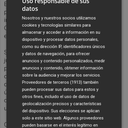
Uso responsable de sus
España, ya con María Elena Sánchez en la
datos
portería -9 de 14-, mantener su puerta
Nosotros y nuestros socios utilizamos
intacta en el segundo tiempo, en el que Bea
cookies y tecnologías similares para
Ortiz, Leitón y Espar abrieron una brecha en
almacenar y acceder a información en su
el luminoso que resultaría imbatible (1-6).
dispositivo y procesar datos personales,
como su dirección IP, identificadores únicos
Sin bajar el ritmo defensivo y con un buen
y datos de navegación, para ofrecer
juego interior, el combinado español siguió
anuncios y contenido personalizados, medir
percutiendo y terminó de sentenciar el
anuncios y contenido, obtener información
sobre la audiencia y mejorar los servicios.
choque con un parcial de 1-4. Con todo
Proveedores de terceros (1913)
también
decidido, las de Oca bajaron el pistón en el
pueden procesar sus datos para estos y
último tiempo, cerrado por las españolas
otros fines, incluido el uso de datos de
con un tanto de una Anni Espar que exhibió
geolocalización precisos y características
un 100% de efectividad -4 de 4-.
del dispositivo. Sus elecciones se aplican
solo a este sitio web. Algunos proveedores
Casi sin tiempo para saborear la victoria, las
pueden basarse en el interés legítimo en