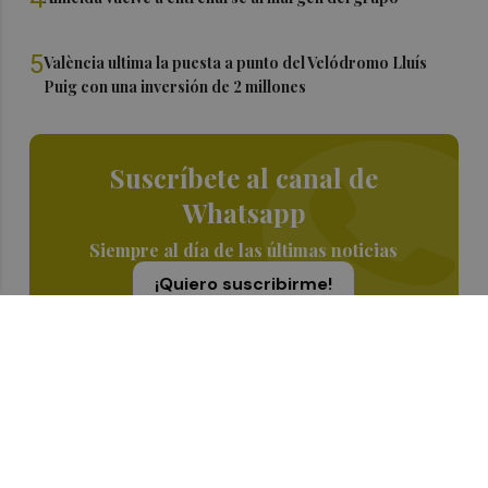
5
València ultima la puesta a punto del Velódromo Lluís
Puig con una inversión de 2 millones
Suscríbete al canal de
Whatsapp
Siempre al día de las últimas noticias
¡Quiero suscribirme!