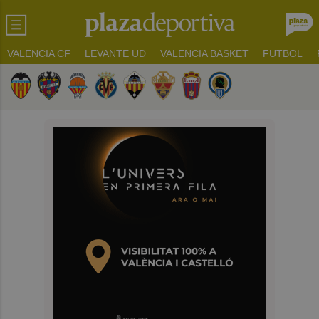
VALENCIA CF
LEVANTE UD
VALENCIA BASKET
FUTBOL