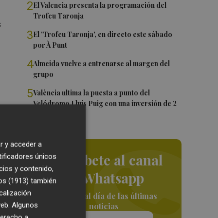
2
El Valencia presenta la programación del
Trofeu Taronja
s
3
El 'Trofeu Taronja', en directo este sábado
por À Punt
4
Almeida vuelve a entrenarse al margen del
grupo
5
València ultima la puesta a punto del
Velódromo Lluís Puig con una inversión de 2
millones
r y acceder a
Suscríbete al canal
tificadores únicos
cios y contenido,
de Whatsapp
os (1913)
también
calización
Siempre al día de las últimas
 web. Algunos
noticias
on
derecho a