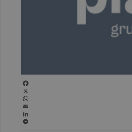
Facebook
X
WhatsApp
Email
LinkedIn
Messenger