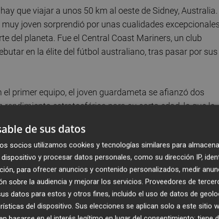
ay que viajar a unos 50 km al oeste de Sidney, Australia.
e muy joven sorprendió por unas cualidades excepcionale
te del planeta. Fue el Central Coast Mariners, un club
ebutar en la élite del fútbol australiano, tras pasar por sus
el primer equipo, el joven guardameta se afianzó dos
rendimiento estratosférico para su corta edad, lo que le
ceroos
de Harry Kewell y Tim Cahill entre otros.
able de sus datos
os socios utilizamos cookies y tecnologías similares para almacena
útbol oceánico hasta el punto de que, con solo 21 años,
dispositivo y procesar datos personales, como su dirección IP, iden
planeta con la firme intención de llevarse aquella joya
ción, para ofrecer anuncios y contenido personalizados, medir anun
 viejo continente.
n sobre la audiencia y mejorar los servicios.
Proveedores de tercer
s datos para estos y otros fines, incluido el uso de datos de geolo
adores como Eidur Gudjohnsen (ya retirado), Thomas
rísticas del dispositivo. Sus elecciones se aplican solo a este sitio
vante UD), su rendimiento y sus condiciones siguieron c
 basarse en el interés legítimo en lugar del consentimiento; tiene 