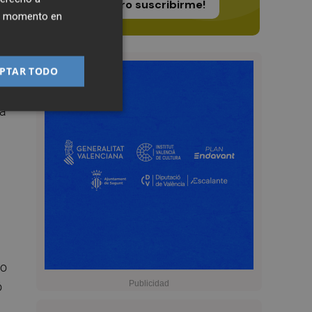
¡Quiero suscribirme!
ier momento en
PTAR TODO
la
do
ó