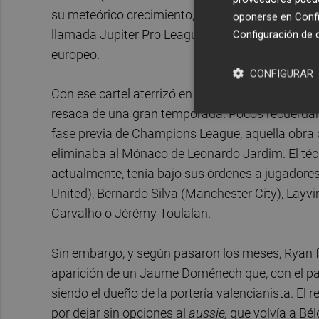
su meteórico crecimiento, y Mat Ryan se consolid
oponerse en
Confi
llamada Jupiter Pro League, y como uno de los
Configuración de 
europeo.
CONFIGURAR
Con ese cartel aterrizó en 2015 en Valencia, una 
resaca de una gran temporada. Pocos recuerdan q
fase previa de Champions League, aquella obra de
eliminaba al Mónaco de Leonardo Jardim. El técn
actualmente, tenía bajo sus órdenes a jugadore
United), Bernardo Silva (Manchester City), Layv
Carvalho o Jérémy Toulalan.
Sin embargo, y según pasaron los meses, Ryan f
aparición de un Jaume Doménech que, con el pas
siendo el dueño de la portería valencianista. El 
por dejar sin opciones al
aussie,
que volvía a Bé