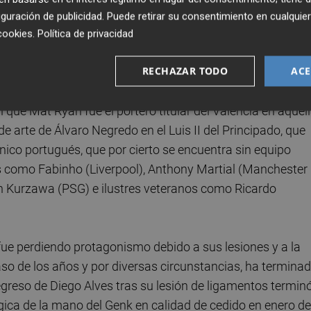
ó como el mejor portero de la primera división belga, la
guración de publicidad
. Puede retirar su consentimiento en cualqu
 cancerberos más prometedores de todo el panorama
cookies
.
Política de privacidad
RECHAZAR TODO
ACE
ciudad que destilaba la ilusión y la pasión propias de la
ue Mat Ryan fue el portero titular del Valencia en aquel
 arte de Álvaro Negredo en el Luis II del Principado, que
ico portugués, que por cierto se encuentra sin equipo
s como Fabinho (Liverpool), Anthony Martial (Manchester
in Kurzawa (PSG) e ilustres veteranos como Ricardo
ue perdiendo protagonismo debido a sus lesiones y a la
o de los años y por diversas circunstancias, ha termina
regreso de Diego Alves tras su lesión de ligamentos termin
lgica de la mano del Genk en calidad de cedido en enero de