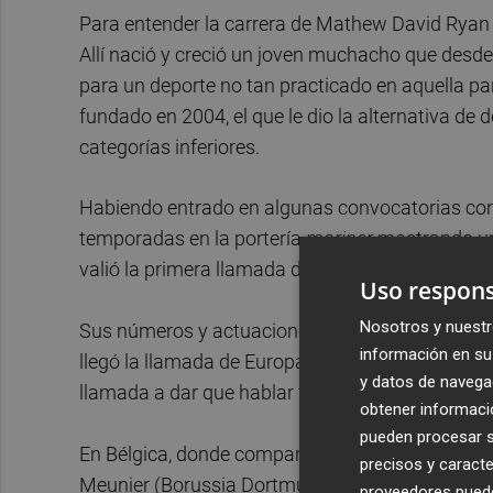
Para entender la carrera de Mathew David Ryan h
Allí nació y creció un joven muchacho que desd
para un deporte no tan practicado en aquella par
fundado en 2004, el que le dio la alternativa de d
categorías inferiores.
Habiendo entrado en algunas convocatorias con 
temporadas en la portería
mariner
mostrando un 
valió la primera llamada de la selección: los
Soc
Uso respons
Nosotros y nuestr
Sus números y actuaciones impresionaron en el f
información en su 
llegó la llamada de Europa: el Brujas recorrió el 
y datos de navega
llamada a dar que hablar también en el fútbol del
obtener informació
pueden procesar su
En Bélgica, donde compartió vestuario con jug
precisos y caracte
Meunier (Borussia Dortmund) u Óscar Duarte (Le
proveedores pueden