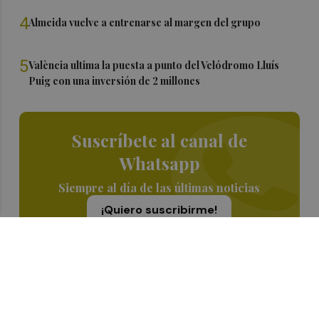
4
Almeida vuelve a entrenarse al margen del grupo
5
València ultima la puesta a punto del Velódromo Lluís
Puig con una inversión de 2 millones
Suscríbete al canal de
Whatsapp
Siempre al día de las últimas noticias
¡Quiero suscribirme!