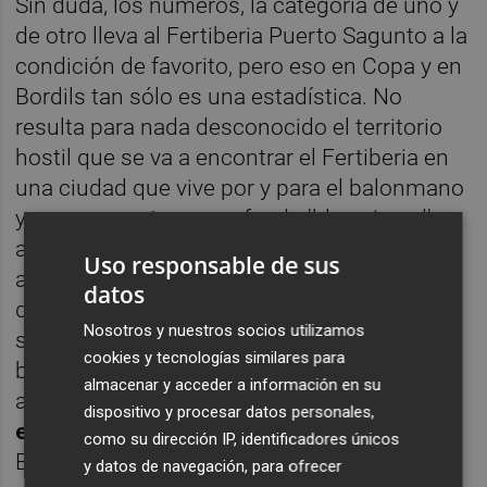
Sin duda, los números, la categoría de uno y
de otro lleva al Fertiberia Puerto Sagunto a la
condición de favorito, pero eso en Copa y en
Bordils tan sólo es una estadística. No
resulta para nada desconocido el territorio
hostil que se va a encontrar el Fertiberia en
una ciudad que vive por y para el balonmano
y que encuentra en su feudo 'blanc i verd' un
auténtico fortín donde vencer sólo está al
Uso responsable de sus
alcance de los que se enchufan a la
datos
dinámica de los encuentros que proponen
Nosotros y nuestros socios utilizamos
siempre los gerundenses ante su fiel y
cookies y tecnologías similares para
bullicioso público. No en vano los muchos
almacenar y acceder a información en su
años de militancia del
BM Puerto Sagunto
dispositivo y procesar datos personales,
en la Primera Nacional
hizo de sus visitas al
como su dirección IP, identificadores únicos
Bordils una batalla difícil de lidiar.
y datos de navegación, para ofrecer