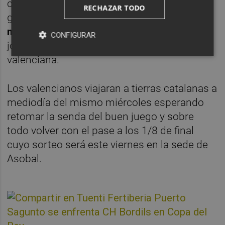
convaleciente de su lesión de tobillo y el
RECHAZAR TODO
guardameta titular
David Bruixola por
motivos laborales.
Así pues será el turno del
CONFIGURAR
joven Ibrahim Moral en la portería
valenciana.
Los valencianos viajaran a tierras catalanas a
mediodía del mismo miércoles esperando
retomar la senda del buen juego y sobre
todo volver con el pase a los 1/8 de final
cuyo sorteo será este viernes en la sede de
Asobal.