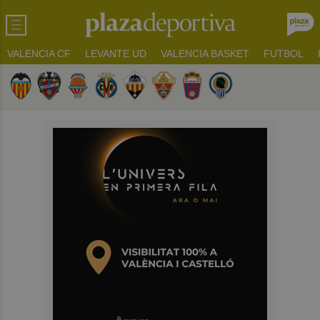
VALENCIA CF
LEVANTE UD
VALENCIA BASKET
FUTBOL