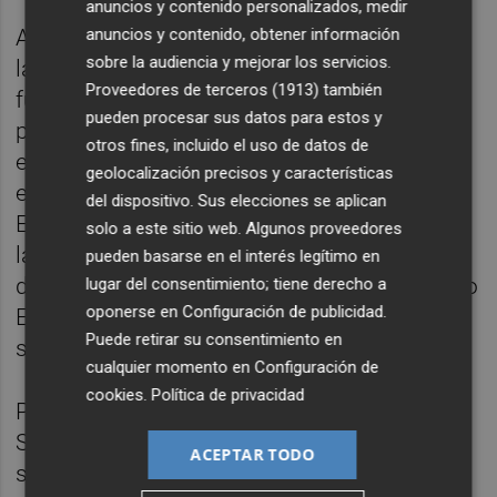
anuncios y contenido personalizados, medir
anuncios y contenido, obtener información
Además los bordilencs tienen la moral por
sobre la audiencia y mejorar los servicios.
las nubes en esta competición, donde ya
Proveedores de terceros (1913)
también
fueron capaces de eliminar a un noble de la
pueden procesar sus datos para estos y
plata , el potente Atlético Valladolid y que
otros fines, incluido el uso de datos de
esperan la renovación de la gesta, ante un
geolocalización precisos y características
equipo de liga Asobal.
del dispositivo. Sus elecciones se aplican
El Bordils basa su fuerza en el colectivo y en
solo a este sitio web. Algunos proveedores
la intensidad en las dos áreas, y cabe
pueden basarse en el interés legítimo en
destacar en las individualidades a su artillero
lugar del consentimiento; tiene derecho a
oponerse en
Configuración de publicidad
.
Eduard Nono que promedia en liga más de
Puede retirar su consentimiento en
siete goles por partido.
cualquier momento en
Configuración de
cookies
.
Política de privacidad
Por parte rojiblanca el Fertiberia Puerto
Sagunto acude a Bordils con dos bajas
ACEPTAR TODO
significativas, Tarraso que sigue