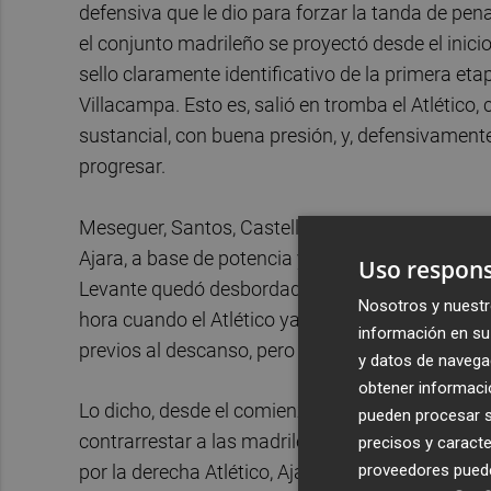
defensiva que le dio para forzar la tanda de penal
el conjunto madrileño se proyectó desde el inicio
sello claramente identificativo de la primera eta
Villacampa. Esto es, salió en tromba el Atlético,
sustancial, con buena presión, y, defensivament
progresar.
Meseguer, Santos, Castellanos y Amanda hiciero
Ajara, a base de potencia y velocidad y certeros
Uso respons
Levante quedó desbordado prácticamente durant
Nosotros y nuestr
hora cuando el Atlético ya había metido en el zur
información en su 
previos al descanso, pero dos tentativas peligros
y datos de navega
obtener informació
Lo dicho, desde el comienzo mandó el Atlético a
pueden procesar su
contrarrestar a las madrileñas. A los siete minut
precisos y caracte
proveedores pueden
por la derecha Atlético, Ajara penetró área rival