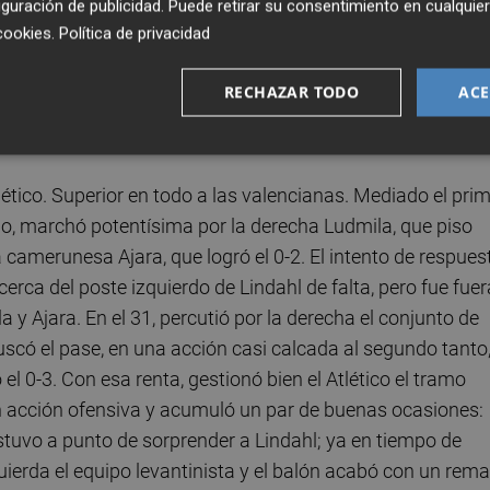
guración de publicidad
. Puede retirar su consentimiento en cualqu
 hilvanar una llegada con Toletti entrando desde segunda
cookies
.
Política de privacidad
dri salvó la acción. Fue pasado el cuarto de hora cuando
 con un saque de esquina que acabó con un remate de cabez
RECHAZAR TODO
ACE
o al poco, Ajara profundizó por la derecha y buscó el pa
ta rumana del Levante (0-1).
ético. Superior en todo a las valencianas. Mediado el pri
eño, marchó potentísima por la derecha Ludmila, que piso
la camerunesa Ajara, que logró el 0-2. El intento de respues
a del poste izquierdo de Lindahl de falta, pero fue fuer
a y Ajara. En el 31, percutió por la derecha el conjunto de
scó el pase, en una acción casi calcada al segundo tanto,
 el 0-3. Con esa renta, gestionó bien el Atlético el tramo
en acción ofensiva y acumuló un par de buenas ocasiones:
stuvo a punto de sorprender a Lindahl; ya en tiempo de
quierda el equipo levantinista y el balón acabó con un rema