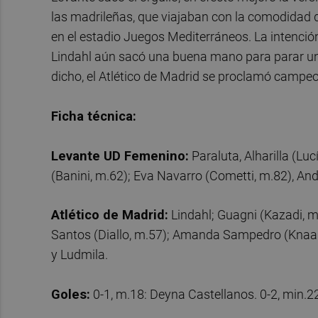
las madrileñas, que viajaban con la comodidad 
en el estadio Juegos Mediterráneos. La intención 
Lindahl aún sacó una buena mano para parar un l
dicho, el Atlético de Madrid se proclamó campe
Ficha técnica:
Levante UD Femenino:
Paraluta, Alharilla (Luc
(Banini, m.62); Eva Navarro (Cometti, m.82), A
Atlético de Madrid:
Lindahl; Guagni (Kazadi, m
Santos (Diallo, m.57); Amanda Sampedro (Knaak,
y Ludmila.
Goles:
0-1, m.18: Deyna Castellanos. 0-2, min.22: