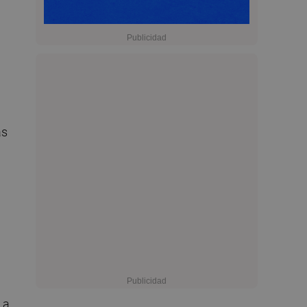
l
ás
 a