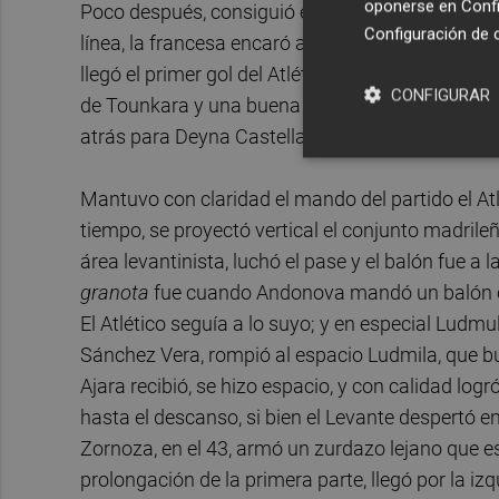
oponerse en
Confi
Poco después, consiguió el conjunto valenciano
Configuración de 
línea, la francesa encaró a Lindahl, pero Aleixan
llegó el primer gol del Atlético. Avisó primero
CONFIGURAR
de Tounkara y una buena parada de Paraluta. Per
atrás para Deyna Castellanos, que batió a la me
Mantuvo con claridad el mando del partido el Atl
tiempo, se proyectó vertical el conjunto madril
área levantinista, luchó el pase y el balón fue a 
granota
fue cuando Andonova mandó un balón cerc
El Atlético seguía a lo suyo; y en especial Ludmul
Sánchez Vera, rompió al espacio Ludmila, que bu
Ajara recibió, se hizo espacio, y con calidad logró
hasta el descanso, si bien el Levante despertó 
Zornoza, en el 43, armó un zurdazo lejano que e
prolongación de la primera parte, llegó por la iz