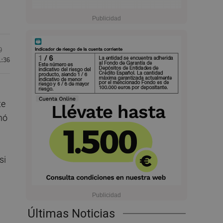
9
1:36
te
nó
si
Últimas Noticias