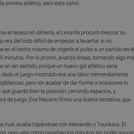
 portera atlética, pero ésta salvó.
as el receso en Almería, el Levante procuró mejorar su
 era del todo difícil de empezar a levantar si no
se en el hecho mismo de cogerle el pulso a un partido en e
45 minutos. Por lo pronto, avanzó líneas, tomando algo m
a un sin sentido, porque un nuevo gol atlético sería
ncia, dado el juego mostrado era una labor tremendamente
ojiblancas, pero sin acabar de dar forma a ocasiones lo
, que guardó bien la posición, cerrando espacios, y
hora de juego, Eva Navarro firmó una buena tentativa, que
a rival, acaba topándose con Aleixandri o Tounkara. El
sión, pero veía cómo pasaban los minutos sin poder apurar