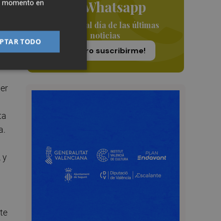
de Whatsapp
ier momento en
Siempre al día de las últimas
a
noticias
PTAR TODO
se
¡Quiero suscribirme!
mer
ta
a.
 y
te