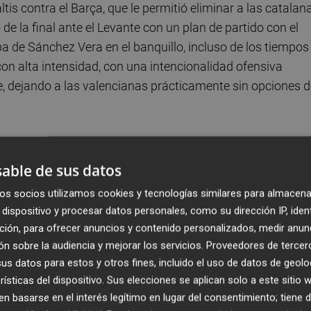
tis contra el Barça, que le permitió eliminar a las catalan
 de la final ante el Levante con un plan de partido con el
pa de Sánchez Vera en el banquillo, incluso de los tiempos
 con alta intensidad, con una intencionalidad ofensiva
e, dejando a las valencianas prácticamente sin opciones 
n todo lo que sucedía en la zona ancha, y Ludmila y Njoy
 movimientos desbordaron a la retaguardia levantinista. El
able de sus datos
e todo el primer tiempo, sobre todo hasta pasada la me
os socios utilizamos cookies y tecnologías similares para almacena
rón tres goles. El despertar
granota
ya fue en los minutos
dispositivo y procesar datos personales, como su dirección IP, iden
as las resolvió la meta Lindahl.
ción, para ofrecer anuncios y contenido personalizados, medir anun
n sobre la audiencia y mejorar los servicios.
Proveedores de tercer
nte un Levante desdibujado, sin pulso, incapaz de
s datos para estos y otros fines, incluido el uso de datos de geolo
os llegó la primera ocasión de peligro rojiblanca: progresó
rísticas del dispositivo. Sus elecciones se aplican solo a este sitio
 basarse en el interés legítimo en lugar del consentimiento; tiene 
 y buscó el pase atrás que remató Santos, pero paró Paralu