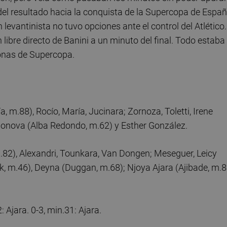
del resultado hacia la conquista de la Supercopa de Espa
levantinista no tuvo opciones ante el control del Atlético.
ibre directo de Banini a un minuto del final. Todo estaba
onas de Supercopa.
ía, m.88), Rocío, María, Jucinara; Zornoza, Toletti, Irene
ndonova (Alba Redondo, m.62) y Esther González.
.82), Alexandri, Tounkara, Van Dongen; Meseguer, Leicy
 m.46), Deyna (Duggan, m.68); Njoya Ajara (Ajibade, m.8
 Ajara. 0-3, min.31: Ajara.