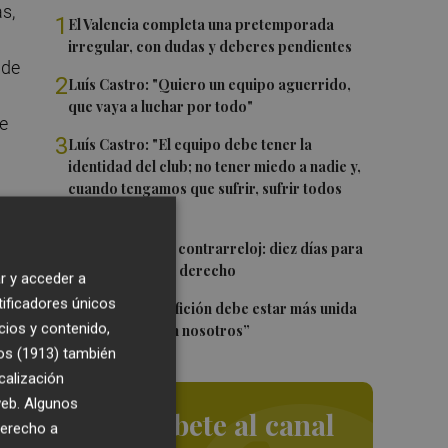
as,
1
El Valencia completa una pretemporada
irregular, con dudas y deberes pendientes
 de
2
Luís Castro: "Quiero un equipo aguerrido,
que vaya a luchar por todo"
de
3
Luís Castro: "El equipo debe tener la
identidad del club; no tener miedo a nadie y,
cuando tengamos que sufrir, sufrir todos
a
juntos”
4
El Valencia CF, a contrarreloj: diez días para
dia
firmar un lateral derecho
r y acceder a
tificadores únicos
5
Diakhaby: “La afición debe estar más unida
cios y contenido,
con el club y con nosotros”
os (1913)
también
calización
 web. Algunos
Suscríbete al canal
derecho a
ta.