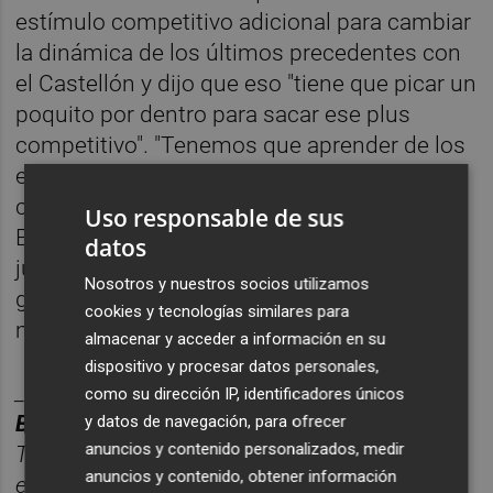
estímulo competitivo adicional para cambiar
la dinámica de los últimos precedentes con
el Castellón y dijo que eso "tiene que picar un
poquito por dentro para sacar ese plus
competitivo". "Tenemos que aprender de los
errores que cometimos allí la última vez,
corregirlos y sacar nuestro potencial.
Uso responsable de sus
Estando de verdad muy concentrados y
datos
juntos como equipo, somos muy difíciles de
Nosotros y nuestros socios utilizamos
ganar y creo que haciendo eso tendremos
cookies y tecnologías similares para
muchas opciones", subrayó.
almacenar y acceder a información en su
dispositivo y procesar datos personales,
________
como su dirección IP, identificadores únicos
BOLET
Í
N DEPORTES CASTELL
ÓN PLAZA.
y datos de navegación, para ofrecer
anuncios y contenido personalizados, medir
Toda la información deportiva de la provincia,
anuncios y contenido, obtener información
enviada cada d
í
a a tu correo para seguir la