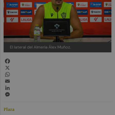
El lateral del Almería Álex Muñoz.
Facebook
X
WhatsApp
Email
LinkedIn
Messenger
Plaza