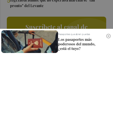
5
Elgezabal admite que no esperaba marcharse "tan
pronto" del Levante
Suscríbete al canal de
Whatsapp
Pasaportes que abren puertas
Los pasaportes más
poderosos del mundo,
Siempre al día de las últimas noticias
¿está el tuyo?
¡Quiero suscribirme!