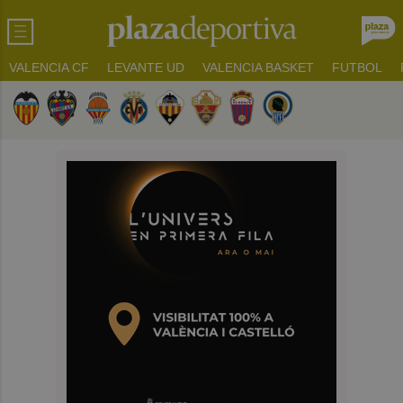
VALENCIA CF
LEVANTE UD
VALENCIA BASKET
FUTBOL