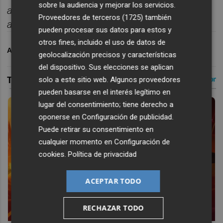
sobre la audiencia y mejorar los servicios.
actualidad sin depender de
Proveedores de terceros (1725)
también
algoritmos.
Suscr
í
bete gratis al bolet
í
n aqu
í.
pueden procesar sus datos para estos y
otros fines, incluido el uso de datos de
ARCHIVADO EN
CD CASTELLÓN
geolocalización precisos y características
del dispositivo. Sus elecciones se aplican
solo a este sitio web. Algunos proveedores
pueden basarse en el interés legítimo en
lugar del consentimiento; tiene derecho a
oponerse en
Configuración de publicidad
.
Puede retirar su consentimiento en
cualquier momento en
Configuración de
cookies
.
Política de privacidad
ACEPTAR TODO
RECHAZAR TODO