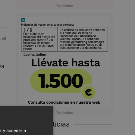
5:56
 ya
l
se
Últimas Noticias
r y acceder a