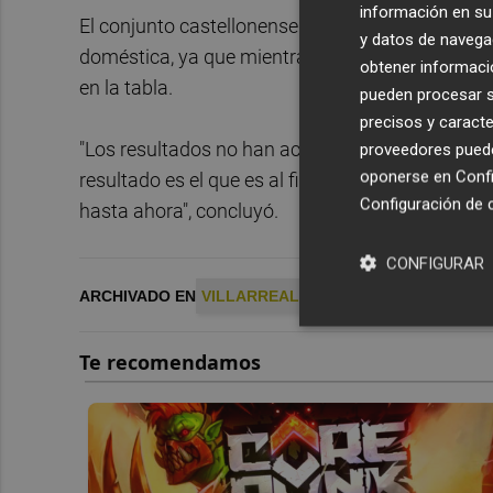
información en su 
El conjunto castellonense está firmando en
Eur
y datos de navega
doméstica, ya que mientras que en la Liga de C
obtener informació
en la tabla.
pueden procesar su
precisos y caracte
"Los resultados no han acompañado por el momen
proveedores pueden
oponerse en
Confi
resultado es el que es al final y la clasificació
Configuración de 
hasta ahora", concluyó.
CONFIGURAR
ARCHIVADO EN
VILLARREAL CF