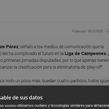
Publicado: 06/11/2025 ·
1
ze Pérez
, señaló a los medios de comunicación que la
) les ha complicado el futuro en la
Liga de Campeones
,
o primeras jornadas disputadas, por lo que apenas tienen
nzar la clasificación para la eliminatoria de 'play-off''.
ica todo un poco más, quedan cuatro partidos, todos igua
l equipo lo intentará hasta el final. Veremos las
ipo lo intentará hasta el final y aunque sea complicado 
able de sus datos
os socios utilizamos cookies y tecnologías similares para almacena