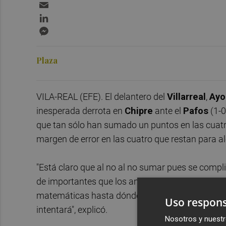
Email
LinkedIn
Messenger
Plaza
VILA-REAL (EFE). El delantero del
Villarreal
,
Ayo
inesperada derrota en
Chipre
ante el
Pafos
(1-0
que tan sólo han sumado un puntos en las cuatr
margen de error en las cuatro que restan para alca
"Está claro que al no al no sumar pues se compl
de importantes que los anteriores y obviamente e
matemáticas hasta dónde dan, pero bueno el equ
Uso respons
intentará", explicó.
Nosotros y nuestr