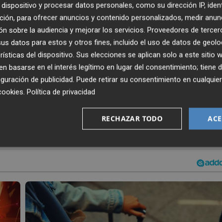
dispositivo y procesar datos personales, como su dirección IP, iden
opa
un rendimiento muy diferente al de la competición
ción, para ofrecer anuncios y contenido personalizados, medir anun
ampeones aún no conocen la victoria, en LaLiga son terce
n sobre la audiencia y mejorar los servicios.
Proveedores de tercer
s datos para estos y otros fines, incluido el uso de datos de geolo
rísticas del dispositivo. Sus elecciones se aplican solo a este sitio
to, podrías merecer en algún partido algo más, pero el
 basarse en el interés legítimo en lugar del consentimiento; tiene 
guración de publicidad
. Puede retirar su consentimiento en cualqu
n y los resultados demuestran que nos ha faltado ese plus
cookies
.
Política de privacidad
RECHAZAR TODO
ACE