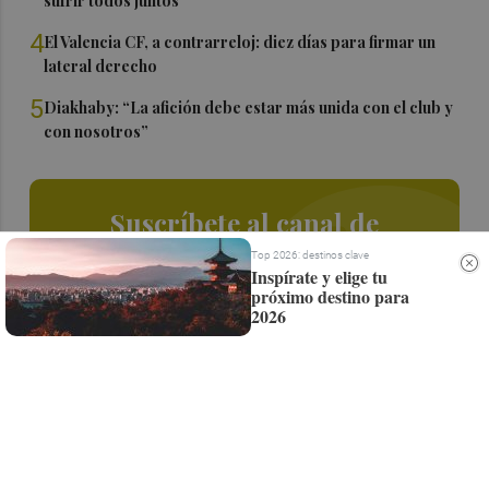
sufrir todos juntos”
4
El Valencia CF, a contrarreloj: diez días para firmar un
lateral derecho
5
Diakhaby: “La afición debe estar más unida con el club y
con nosotros”
Suscríbete al canal de
Whatsapp
Top 2026: destinos clave
Inspírate y elige tu
próximo destino para
Siempre al día de las últimas noticias
2026
¡Quiero suscribirme!