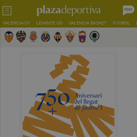
VALENCIA CF
LEVANTE UD
VALENCIA BASKET
FUTBOL