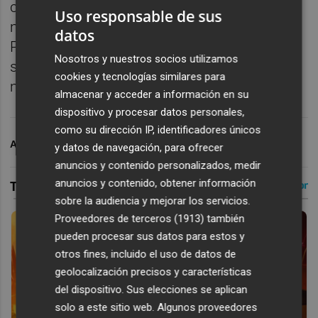
certificación LEED Platino y el primero del
Uso responsable de sus
mundo en alcanzar la certificación TRUE
datos
Platino por gestión de residuos, ponderando
Nosotros y nuestros socios utilizamos
su eficiencia energética y gestión
cookies y tecnologías similares para
medioambiental.
almacenar y acceder a información en su
dispositivo y procesar datos personales,
como su dirección IP, identificadores únicos
ARCHIVADO EN
MUNDIAL FÚTBOL 2026
y datos de navegación, para ofrecer
anuncios y contenido personalizados, medir
anuncios y contenido, obtener información
sobre la audiencia y mejorar los servicios.
Proveedores de terceros (1913)
también
pueden procesar sus datos para estos y
otros fines, incluido el uso de datos de
geolocalización precisos y características
del dispositivo. Sus elecciones se aplican
solo a este sitio web. Algunos proveedores